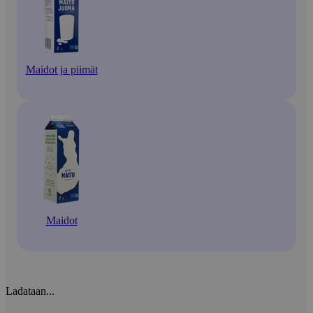
Maidot ja piimät
Maidot
Ladataan...