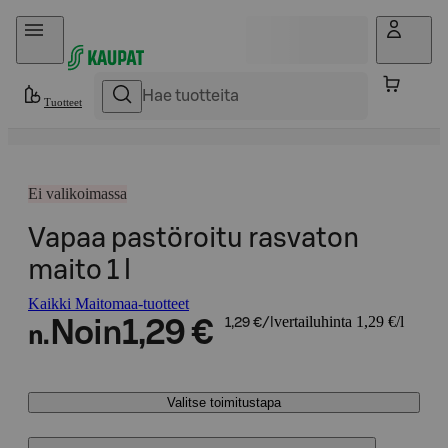
Hyppää sisältöön
Tuotteet
Ei valikoimassa
Vapaa pastöroitu rasvaton
maito 1 l
Kaikki Maitomaa-tuotteet
vertailuhinta 1,29 €/l
Noin
1,29 €
1,29 €/l
n.
Valitse toimitustapa