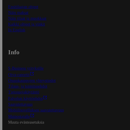
Ensitilaajan ohjeet
Näin maksat
Näin tilaat ja muokkaat
Kaikki ohjeet ja vinkit
In English
Info
S-Business yrityksille
Oiva-raportit
Osuuskauppojen yhteystiedot
Tilaus- ja toimitusehdot
Tietosuojakäytäntö
Palvelun käyttöehdot
Saavutettavuus
Mobiilisovelluksen saavutettavuus
Mainostajalle
Muuta evästeasetuksia