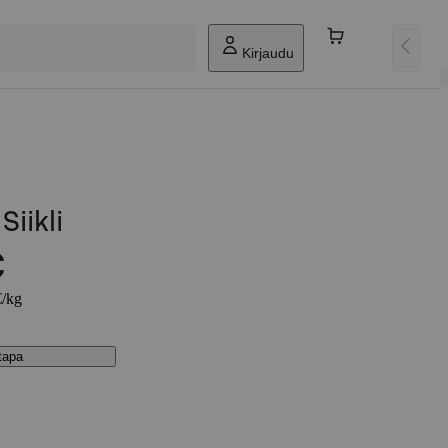
Kirjaudu
Siikli
€
€/kg
stapa