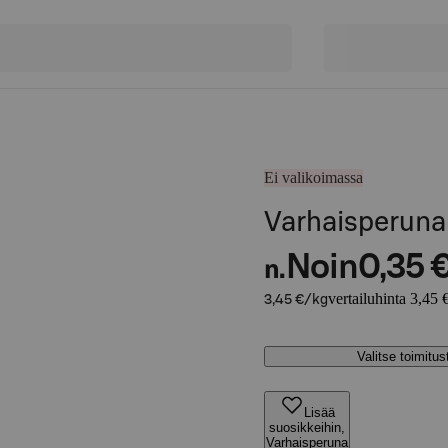
Ei valikoimassa
Varhaisperuna 
Noin
0,35 
n.
vertailuhinta 3,45 
3,45 €/kg
Valitse toimitu
Lisää
suosikkeihin,
Varhaisperuna