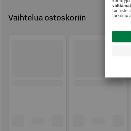
Vaihtelua ostoskoriin
Ohita listaus