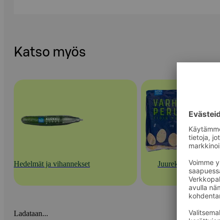
Katso myös
Hedelmät ja vihannekset
Juurekset
Ladataan...