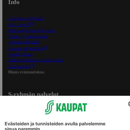
Info
S-Business yrityksille
Oiva-raportit
Osuuskauppojen yhteystiedot
Tilaus- ja toimitusehdot
Tietosuojakäytäntö
Palvelun käyttöehdot
Saavutettavuus
Mobiilisovelluksen saavutettavuus
Mainostajalle
Muuta evästeasetuksia
S-ryhmän palvelut
S-ryhmä
Asiakasomistajuus
Yhteishyvä Ruoka -sovellus