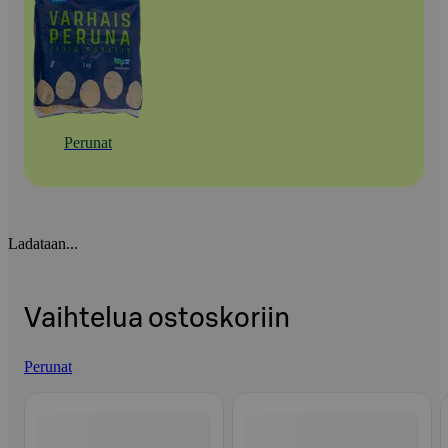
Perunat
Ladataan...
Vaihtelua ostoskoriin
Perunat
Ohita listaus