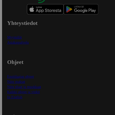
Yhteystiedot
Myymälät
Asiakaspalvelu
Ohjeet
Ensitilaajan ohjeet
Näin maksat
Näin tilaat ja muokkaat
Kaikki ohjeet ja vinkit
In English