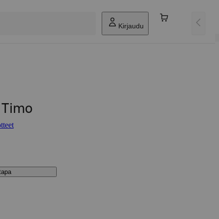
Kirjaudu
 Timo
tteet
stapa