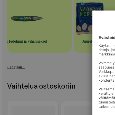
Hedelmät ja vihannekset
Juurekset
Ladataan...
Vaihtelua ostoskoriin
Ohita listaus