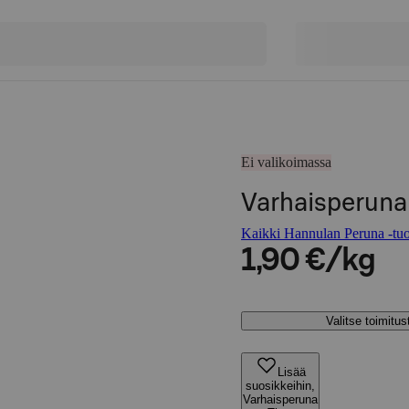
Ei valikoimassa
Varhaisperuna
Kaikki Hannulan Peruna -tuo
1,90 €/kg
Valitse toimitu
Lisää
suosikkeihin,
Varhaisperuna