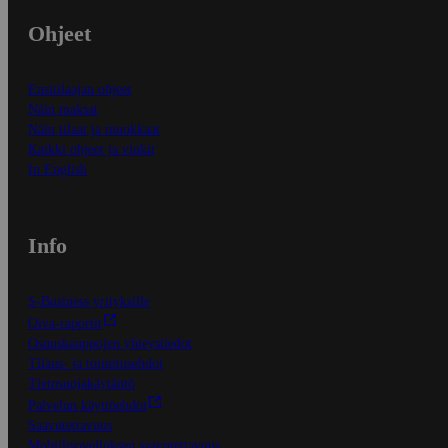
Ohjeet
Ensitilaajan ohjeet
Näin maksat
Näin tilaat ja muokkaat
Kaikki ohjeet ja vinkit
In English
Info
S-Business yrityksille
Oiva-raportit
Osuuskauppojen yhteystiedot
Tilaus- ja toimitusehdot
Tietosuojakäytäntö
Palvelun käyttöehdot
Saavutettavuus
Mobiilisovelluksen saavutettavuus