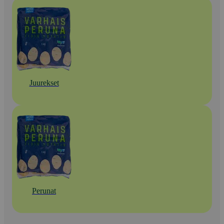
Juurekset
Perunat