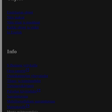
Ensitilaajan ohjeet
Näin maksat
Näin tilaat ja muokkaat
Kaikki ohjeet ja vinkit
In English
Info
S-Business yrityksille
Oiva-raportit
Osuuskauppojen yhteystiedot
Tilaus- ja toimitusehdot
Tietosuojakäytäntö
Palvelun käyttöehdot
Saavutettavuus
Mobiilisovelluksen saavutettavuus
Mainostajalle
Muuta evästeasetuksia