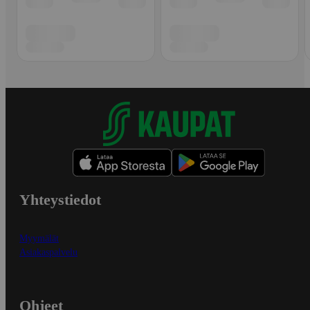
Yhteystiedot
Myymälät
Asiakaspalvelu
Ohjeet