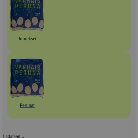
Juurekset
Perunat
Ladataan...