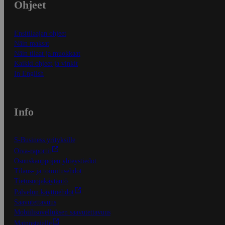
Ohjeet
Ensitilaajan ohjeet
Näin maksat
Näin tilaat ja muokkaat
Kaikki ohjeet ja vinkit
In English
Info
S-Business yrityksille
Oiva-raportit
Osuuskauppojen yhteystiedot
Tilaus- ja toimitusehdot
Tietosuojakäytäntö
Palvelun käyttöehdot
Saavutettavuus
Mobiilisovelluksen saavutettavuus
Mainostajalle