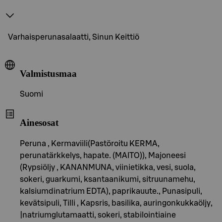
Varhaisperunasalaatti, Sinun Keittiö
Valmistusmaa
Suomi
Ainesosat
Peruna , Kermaviili(Pastöroitu KERMA,
perunatärkkelys, hapate. (MAITO)), Majoneesi
(Rypsiöljy , KANANMUNA, viinietikka, vesi, suola,
sokeri, guarkumi, ksantaanikumi, sitruunamehu,
kalsiumdinatrium EDTA), paprikauute., Punasipuli,
kevätsipuli, Tilli , Kapsris, basilika, auringonkukkaöljy,
|natriumglutamaatti, sokeri, stabilointiaine