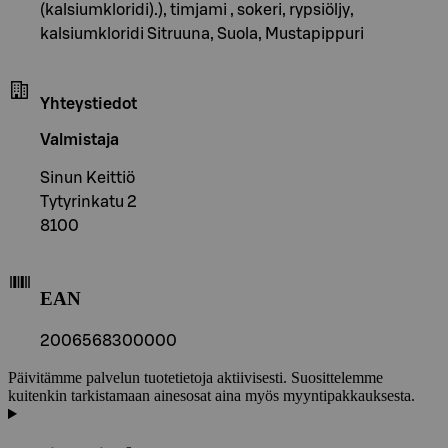
(kalsiumkloridi).), timjami , sokeri, rypsiöljy,
kalsiumkloridi Sitruuna, Suola, Mustapippuri
Yhteystiedot
Valmistaja
Sinun Keittiö
Tytyrinkatu 2
8100
EAN
2006568300000
Päivitämme palvelun tuotetietoja aktiivisesti. Suosittelemme
kuitenkin tarkistamaan ainesosat aina myös myyntipakkauksesta.