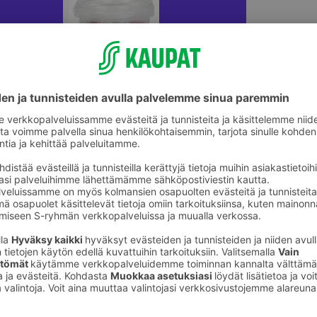
ikkeet
Lasten askartelu