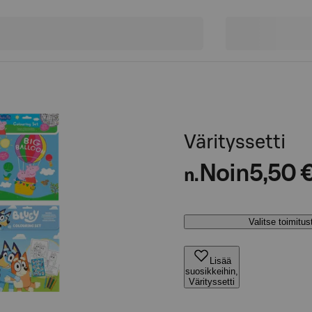
Värityssetti
Noin
5,50 
n.
Valitse toimitu
Lisää
suosikkeihin,
Värityssetti