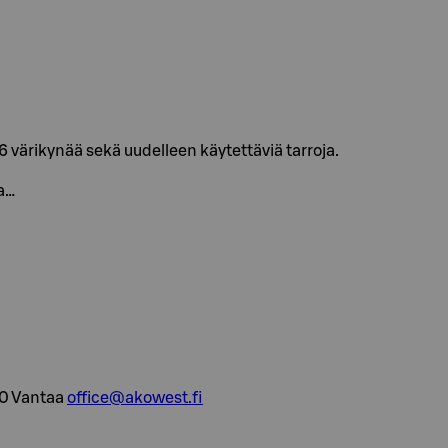
, 6 värikynää sekä uudelleen käytettäviä tarroja.
ta…
80 Vantaa
office@akowest.fi