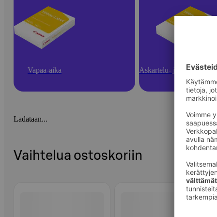
Vapaa-aika
Askartelu- ja toimistotarv
Ladataan...
Vaihtelua ostoskoriin
Ohita listaus