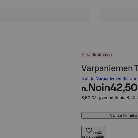
Ei valikoimassa
Varpaniemen T
Kaikki Varpaniemen tila -tuot
Noin
42,50
n.
vertailuhinta 8,50 
8,50 €/kg
Valitse toimitu
Lisää
suosikkeihin,