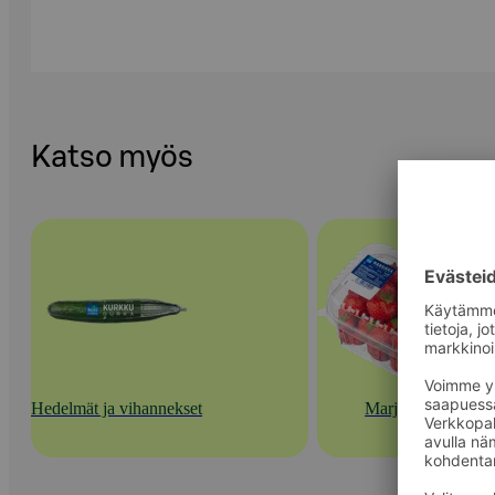
Katso myös
Hedelmät ja vihannekset
Marjat