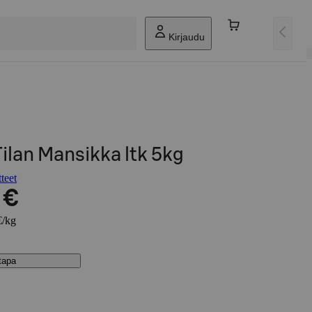
Kirjaudu
ilan Mansikka ltk 5kg
teet
 €
€/kg
stapa