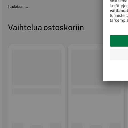
Ladataan...
Vaihtelua ostoskoriin
Ohita listaus