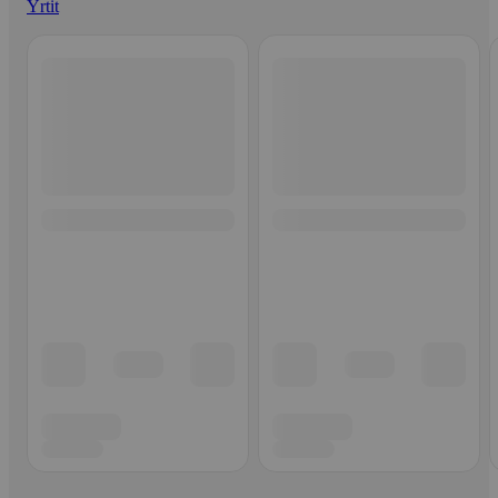
Yrtit
Ohita listaus