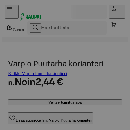
Hyppää sisältöön
Tuotteet
Varpio Puutarha korianteri
Kaikki Varpio Puutarha -tuotteet
Noin
2,44 €
n.
Valitse toimitustapa
Lisää suosikkeihin, Varpio Puutarha korianteri