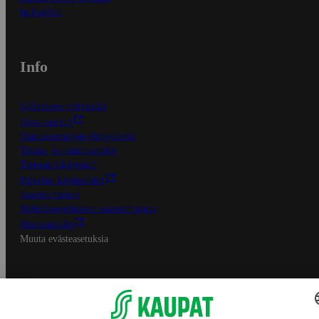
In English
Info
S-Business yrityksille
Oiva-raportit
Osuuskauppojen yhteystiedot
Tilaus- ja toimitusehdot
Tietosuojakäytäntö
Palvelun käyttöehdot
Saavutettavuus
Mobiilisovelluksen saavutettavuus
Mainostajalle
Muuta evästeasetuksia
S-ryhmän palvelut