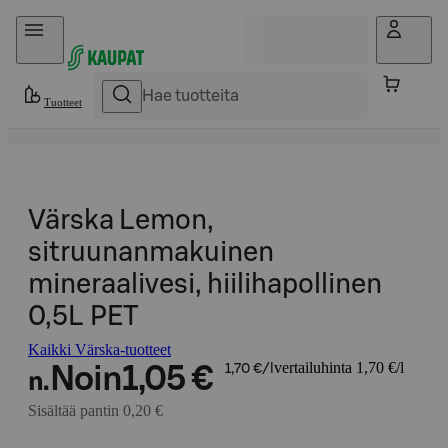
Hyppää sisältöön
Tuotteet
Värska Lemon,
sitruunanmakuinen
mineraalivesi, hiilihapollinen
0,5L PET
Kaikki Värska-tuotteet
vertailuhinta 1,70 €/l
Noin
1,05 €
1,70 €/l
n.
Sisältää pantin 0,20 €