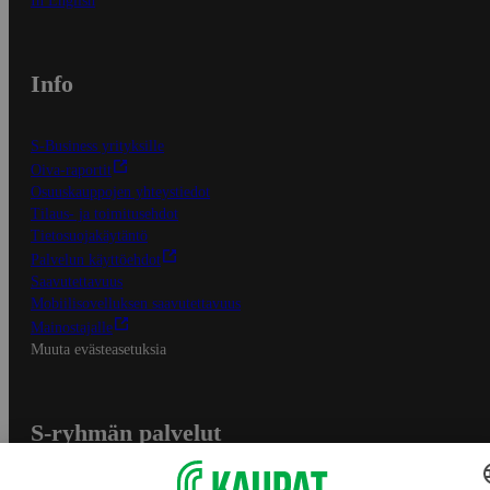
In English
Info
S-Business yrityksille
Oiva-raportit
Osuuskauppojen yhteystiedot
Tilaus- ja toimitusehdot
Tietosuojakäytäntö
Palvelun käyttöehdot
Saavutettavuus
Mobiilisovelluksen saavutettavuus
Mainostajalle
Muuta evästeasetuksia
S-ryhmän palvelut