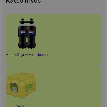
Katso myös
Alkoholi- ja virvoitusjuomat
Vedet