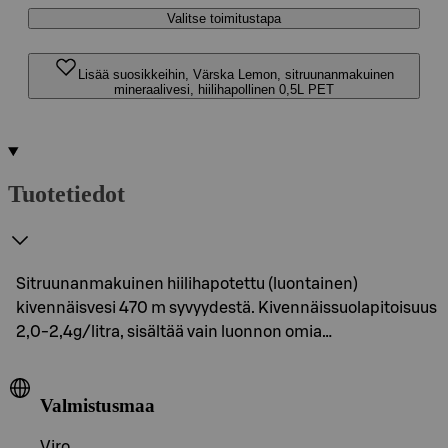
Valitse toimitustapa
Lisää suosikkeihin, Värska Lemon, sitruunanmakuinen
mineraalivesi, hiilihapollinen 0,5L PET
Tuotetiedot
Sitruunanmakuinen hiilihapotettu (luontainen)
kivennäisvesi 470 m syvyydestä. Kivennäissuolapitoisuus
2,0-2,4g/litra, sisältää vain luonnon omia…
Valmistusmaa
Viro