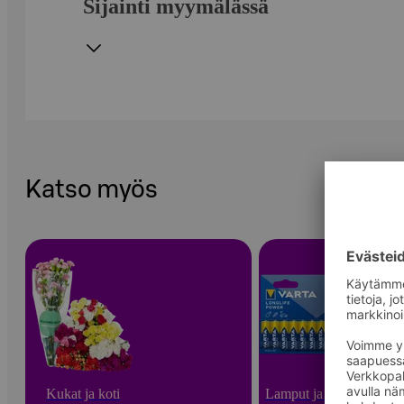
Sijainti myymälässä
Katso myös
Kukat ja koti
Lamput ja paristot