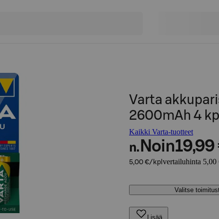
Varta akkupar
2600mAh 4 kp
Kaikki Varta-tuotteet
Noin
19,99
n.
vertailuhinta 5,00
5,00 €/kpl
Valitse toimitu
Lisää