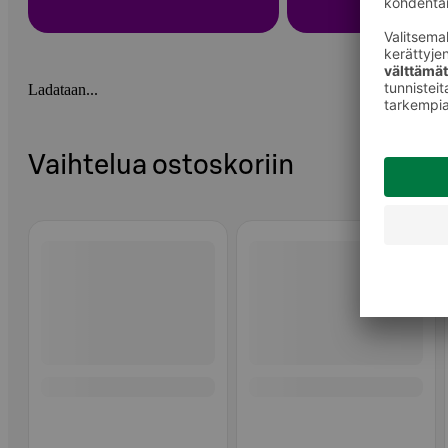
Ladataan...
Vaihtelua ostoskoriin
Ohita listaus