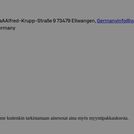
AAlfred-Krupp-Straße 9 73479 Ellwangen,
Germanyinfo@va
Germany
lemme kuitenkin tarkistamaan ainesosat aina myös myyntipakkauksesta.