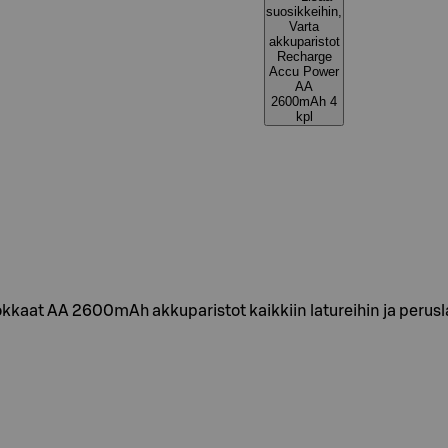
suosikkeihin,
Varta
akkuparistot
Recharge
Accu Power
AA
2600mAh 4
kpl
aat AA 2600mAh akkuparistot kaikkiin latureihin ja perusla