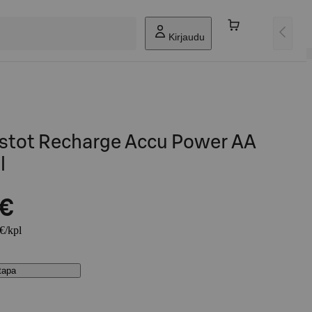
Kirjaudu
istot Recharge Accu Power AA
l
 €
 €/kpl
stapa