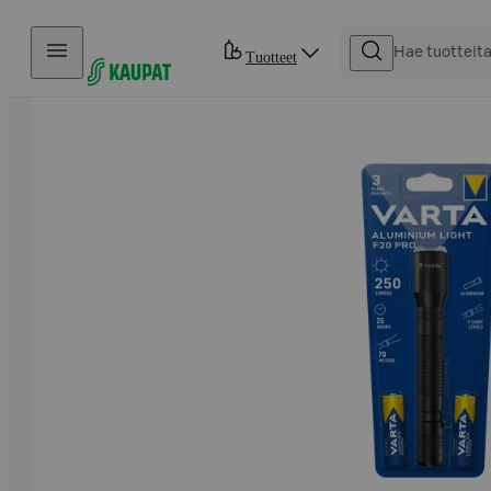
Hyppää sisältöön
Tuotteet