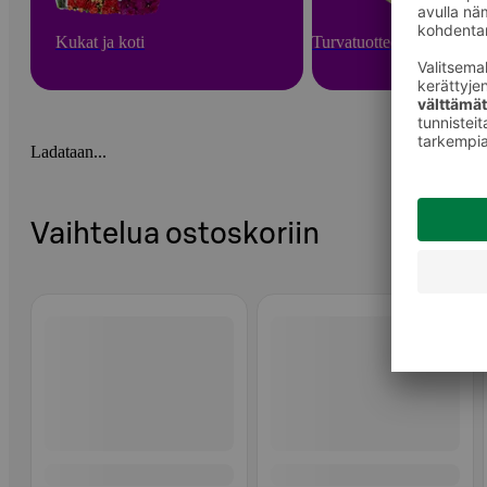
Kukat ja koti
Turvatuotteet ja arjen apu
Ladataan...
Vaihtelua ostoskoriin
Ohita listaus