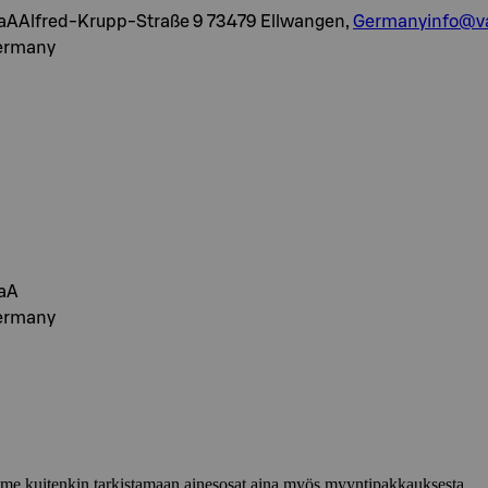
AAlfred-Krupp-Straße 9 73479 Ellwangen,
Germanyinfo@va
Germany
aA
Germany
lemme kuitenkin tarkistamaan ainesosat aina myös myyntipakkauksesta.