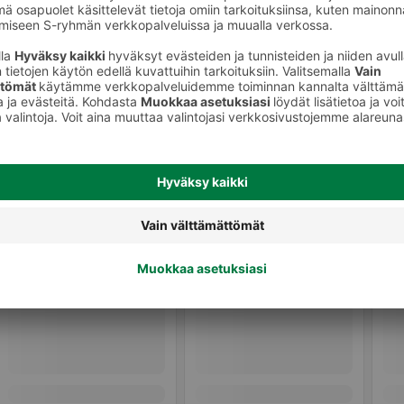
välineet
Taskulamput ja valaisimet