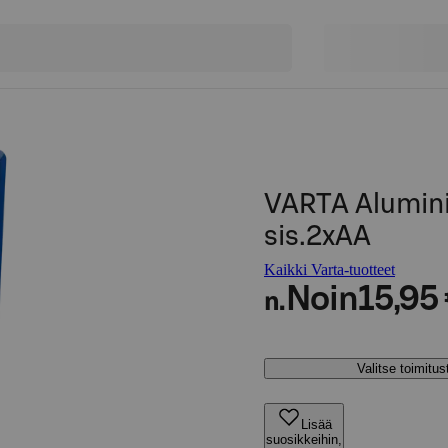
VARTA Alumin
sis.2xAA
Kaikki Varta-tuotteet
Noin
15,95
n.
Valitse toimitu
Lisää
suosikkeihin,