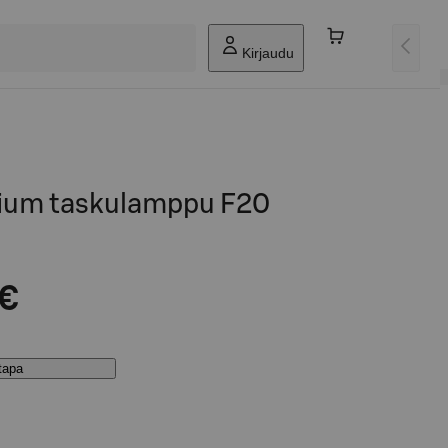
Kirjaudu
ium taskulamppu F20
 €
stapa