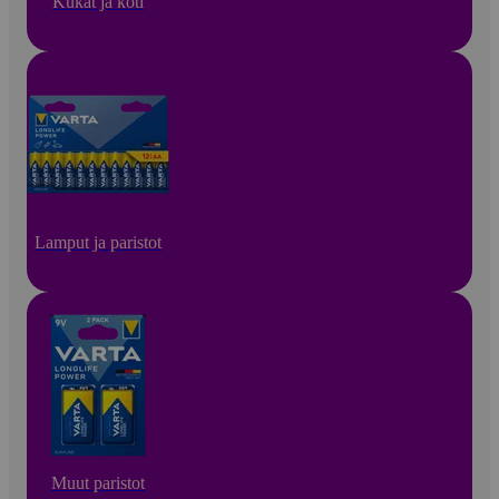
Kukat ja koti
Lamput ja paristot
Muut paristot