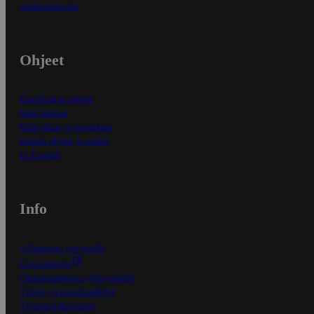
Asiakaspalvelu
Ohjeet
Ensitilaajan ohjeet
Näin maksat
Näin tilaat ja muokkaat
Kaikki ohjeet ja vinkit
In English
Info
S-Business yrityksille
Oiva-raportit
Osuuskauppojen yhteystiedot
Tilaus- ja toimitusehdot
Tietosuojakäytäntö