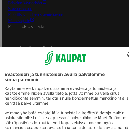
Palvelun käyttöehdot
Saavutettavuus
Mobiilisovelluksen saavutettavuus
Mainostajalle
Muuta evästeasetuksia
S-ryhmän palvelut
S-ryhmä
Asiakasomistajuus
Yhteishyvä Ruoka -sovellus
S-ostoslista -sovellus
Prisma.fi
Sokos.fi
S-Pankki
Yhteishyvä
Sokos Hotels
Raflaamo