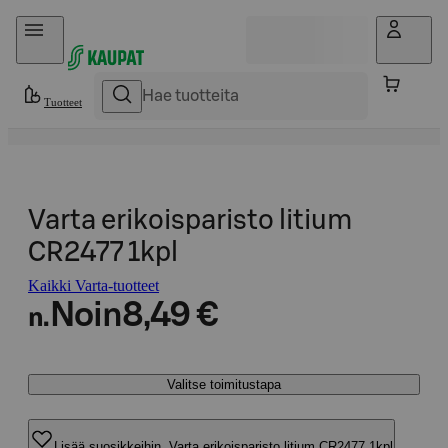
Hyppää sisältöön
Tuotteet
Varta erikoisparisto litium
CR2477 1kpl
Kaikki Varta-tuotteet
Noin
8,49 €
n.
Valitse toimitustapa
Lisää suosikkeihin, Varta erikoisparisto litium CR2477 1kpl