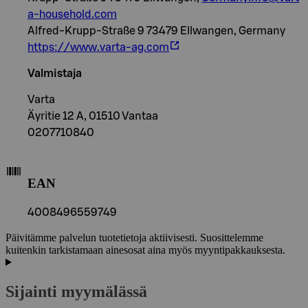
a-household.com
Alfred-Krupp-Straße 9 73479 Ellwangen, Germany
https://www.varta-ag.com
Valmistaja
Varta
Äyritie 12 A, 01510 Vantaa
0207710840
EAN
4008496559749
Päivitämme palvelun tuotetietoja aktiivisesti. Suosittelemme
kuitenkin tarkistamaan ainesosat aina myös myyntipakkauksesta.
Sijainti myymälässä