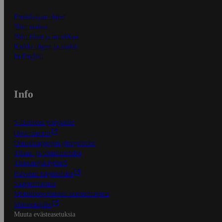
Ensitilaajan ohjeet
Näin maksat
Näin tilaat ja muokkaat
Kaikki ohjeet ja vinkit
In English
Info
S-Business yrityksille
Oiva-raportit
Osuuskauppojen yhteystiedot
Tilaus- ja toimitusehdot
Tietosuojakäytäntö
Palvelun käyttöehdot
Saavutettavuus
Mobiilisovelluksen saavutettavuus
Mainostajalle
Muuta evästeasetuksia