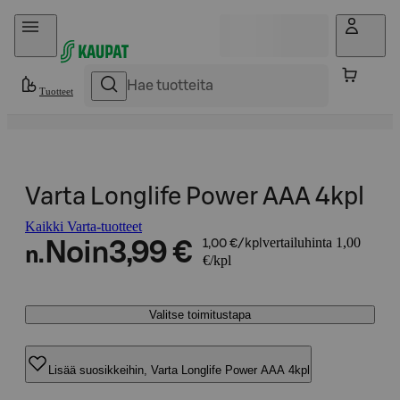
Hyppää sisältöön
Tuotteet
Varta Longlife Power AAA 4kpl
Kaikki Varta-tuotteet
vertailuhinta 1,00
Noin
3,99 €
1,00 €/kpl
n.
€/kpl
Valitse toimitustapa
Lisää suosikkeihin, Varta Longlife Power AAA 4kpl