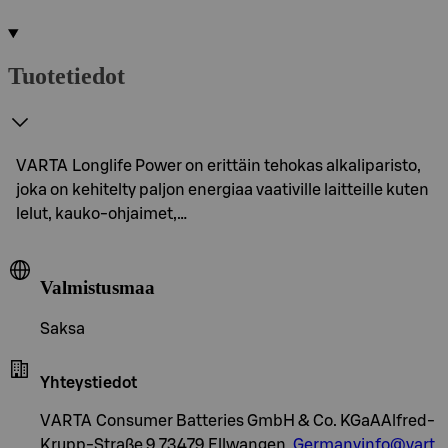
Tuotetiedot
VARTA Longlife Power on erittäin tehokas alkaliparisto,
joka on kehitelty paljon energiaa vaativille laitteille kuten
lelut, kauko-ohjaimet,…
Valmistusmaa
Saksa
Yhteystiedot
VARTA Consumer Batteries GmbH & Co. KGaAAlfred-
Krupp-Straße 9 73479 Ellwangen,
Germanyinfo@vart