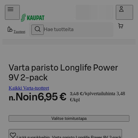
Hyppää sisältöön
Tuotteet
Varta paristo Longlife Power
9V 2-pack
Kaikki Varta-tuotteet
vertailuhinta 3,48
Noin
6,95 €
3,48 €/kpl
n.
€/kpl
Valitse toimitustapa
Lisää suosikkeihin, Varta paristo Longlife Power 9V 2-pack