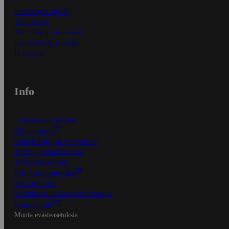
Ensitilaajan ohjeet
Näin maksat
Näin tilaat ja muokkaat
Kaikki ohjeet ja vinkit
In English
Info
S-Business yrityksille
Oiva-raportit
Osuuskauppojen yhteystiedot
Tilaus- ja toimitusehdot
Tietosuojakäytäntö
Palvelun käyttöehdot
Saavutettavuus
Mobiilisovelluksen saavutettavuus
Mainostajalle
Muuta evästeasetuksia