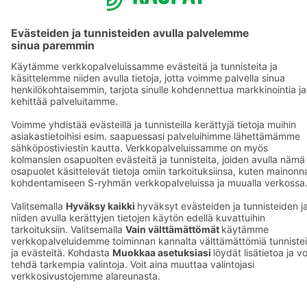
S-ryhmä
Asiakasomistajuus
Yhteishyvä Ruoka -sovellus
S-ostoslista -sovellus
Prisma.fi
Sokos.fi
S-Pankki
Yhteishyvä
Sokos Hotels
Raflaamo
F
© SOK, Fleminginkatu 34 / PL1, 00088 S-Ryhmä