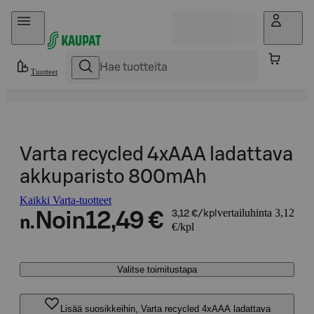
Hyppää sisältöön
Tuotteet
Varta recycled 4xAAA ladattava
akkuparisto 800mAh
Kaikki Varta-tuotteet
vertailuhinta 3,12
Noin
12,49 €
3,12 €/kpl
n.
€/kpl
Valitse toimitustapa
Lisää suosikkeihin, Varta recycled 4xAAA ladattava