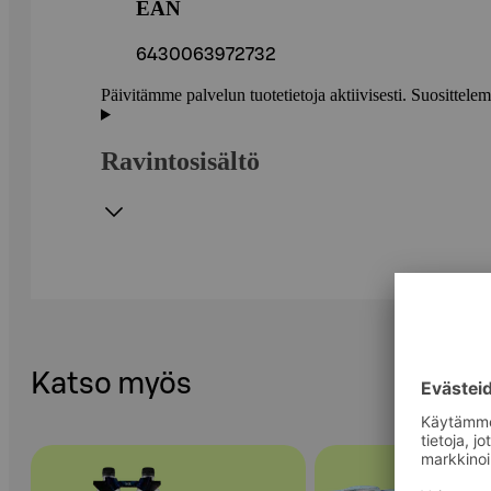
EAN
6430063972732
Päivitämme palvelun tuotetietoja aktiivisesti. Suositte
Ravintosisältö
Katso myös