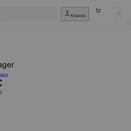
Kirjaudu
ager
teet
€
/l