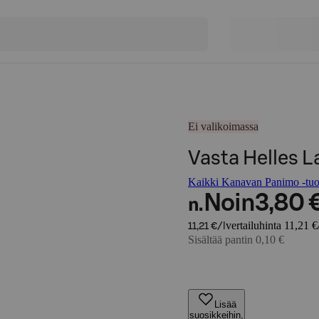
Ei valikoimassa
Vasta Helles L
Kaikki Kanavan Panimo -tuot
Noin
3,80 
n.
vertailuhinta 11,21 €
11,21 €/l
Sisältää pantin 0,10 €
Lisää
suosikkeihin,