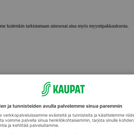
lemme kuitenkin tarkistamaan ainesosat aina myös myyntipakkauksesta.