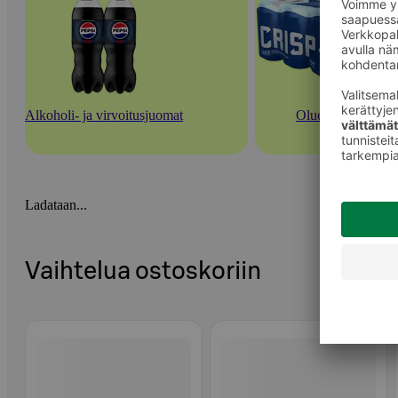
Alkoholi- ja virvoitusjuomat
Oluet
Ladataan...
Vaihtelua ostoskoriin
Ohita listaus