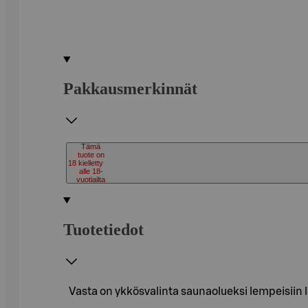
Pakkausmerkinnät
Tämä
tuote on
18
kielletty
alle 18-
vuotiailta
Tuotetiedot
Vasta on ykkösvalinta saunaolueksi lempeisiin l