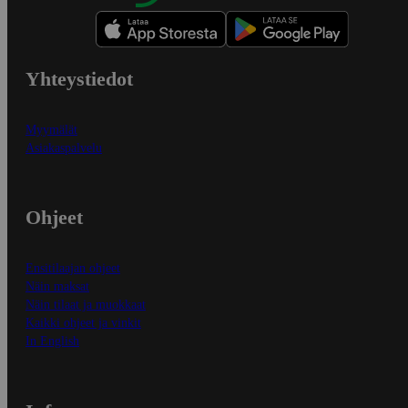
Yhteystiedot
Myymälät
Asiakaspalvelu
Ohjeet
Ensitilaajan ohjeet
Näin maksat
Näin tilaat ja muokkaat
Kaikki ohjeet ja vinkit
In English