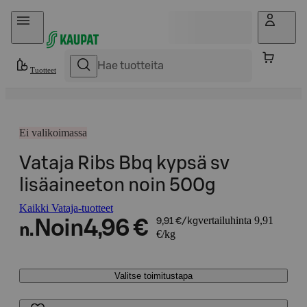
Hyppää sisältöön
Tuotteet
Ei valikoimassa
Vataja Ribs Bbq kypsä sv
lisäaineeton noin 500g
Kaikki Vataja-tuotteet
vertailuhinta 9,91
Noin
4,96 €
9,91 €/kg
n.
€/kg
Valitse toimitustapa