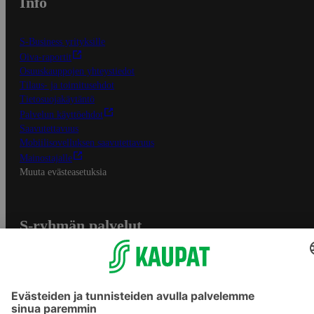
Info
S-Business yrityksille
Oiva-raportit
Osuuskauppojen yhteystiedot
Tilaus- ja toimitusehdot
Tietosuojakäytäntö
Palvelun käyttöehdot
Saavutettavuus
Mobiilisovelluksen saavutettavuus
Mainostajalle
Muuta evästeasetuksia
S-ryhmän palvelut
S-ryhmä
Asiakasomistajuus
Yhteishyvä Ruoka -sovellus
S-ostoslista -sovellus