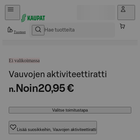
Hyppää sisältöön
Tuotteet
Ei valikoimassa
Vauvojen aktiviteettiratti
Noin
20,95 €
n.
Valitse toimitustapa
Lisää suosikkeihin, Vauvojen aktiviteettiratti