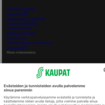
S-Business yrityksille
Oiva-raportit
Osuuskauppojen yhteystiedot
Tilaus- ja toimitusehdot
Tietosuojakäytäntö
Palvelun käyttöehdot
Saavutettavuus
Mobiilisovelluksen saavutettavuus
Mainostajalle
Muuta evästeasetuksia
S-ryhmän palvelut
S-ryhmä
Asiakasomistajuus
Yhteishyvä Ruoka -sovellus
S-ostoslista -sovellus
Prisma.fi