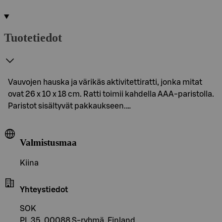
Tuotetiedot
Vauvojen hauska ja värikäs aktivitettiratti, jonka mitat
ovat 26 x 10 x 18 cm. Ratti toimii kahdella AAA-paristolla.
Paristot sisältyvät pakkaukseen.…
Valmistusmaa
Kiina
Yhteystiedot
SOK
PL 35, 00088 S-ryhmä, Finland