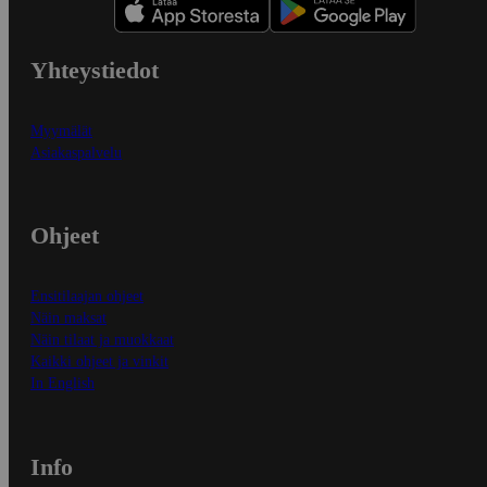
Yhteystiedot
Myymälät
Asiakaspalvelu
Ohjeet
Ensitilaajan ohjeet
Näin maksat
Näin tilaat ja muokkaat
Kaikki ohjeet ja vinkit
In English
Info