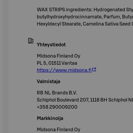
WAX STRIPS ingredients: Hydrogenated Styre
butylhydroxyhydrocinnamate, Parfum, Butyro
Hexyldecyl Stearate, Camelina Sativa Seed Oi
Yhteystiedot
Midsona Finland Oy
PL 5, 01511 Vantaa
https://www.midsona.fi
Valmistaja
RB NL Brands B.V.
Schiphol Boulevard 207, 1118 BH Schiphol N
+358 290009200
Markkinoija
Midsona Finland Oy