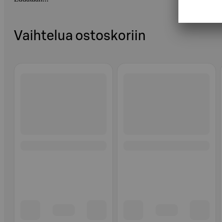
Vaihtelua ostoskoriin
Ohita listaus