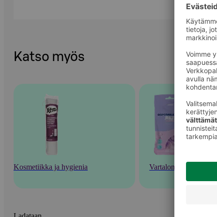
Katso myös
Kosmetiikka ja hygienia
Vartalonhoito
Ladataan...