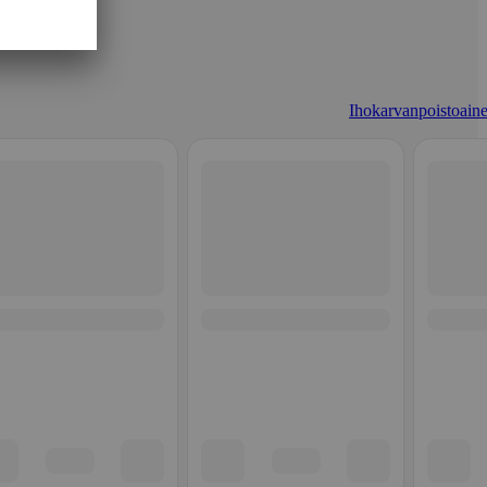
Ihokarvanpoistoaine