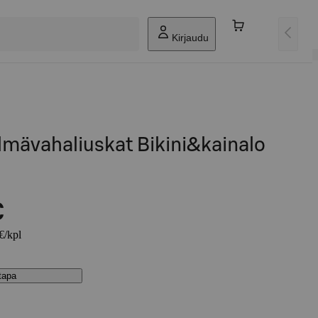
Kirjaudu
lmävahaliuskat Bikini&kainalo
€
€/kpl
stapa