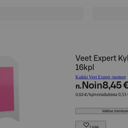
Veet Expert Ky
16kpl
Kaikki Veet Expert -tuotteet
Noin
8,45 
n.
vertailuhinta 0,53 
0,53 €/kpl
Valitse toimitu
Lisää