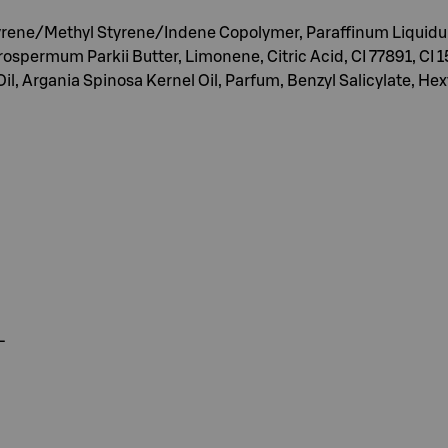
ne/Methyl Styrene/Indene Copolymer, Paraffinum Liquidum, S
spermum Parkii Butter, Limonene, Citric Acid, CI 77891, CI
l, Argania Spinosa Kernel Oil, Parfum, Benzyl Salicylate, Hex
L