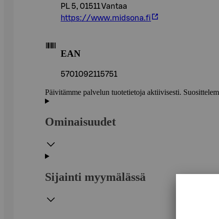
PL 5, 01511 Vantaa
https://www.midsona.fi
EAN
5701092115751
Päivitämme palvelun tuotetietoja aktiivisesti. Suositte
Ominaisuudet
Sijainti myymälässä