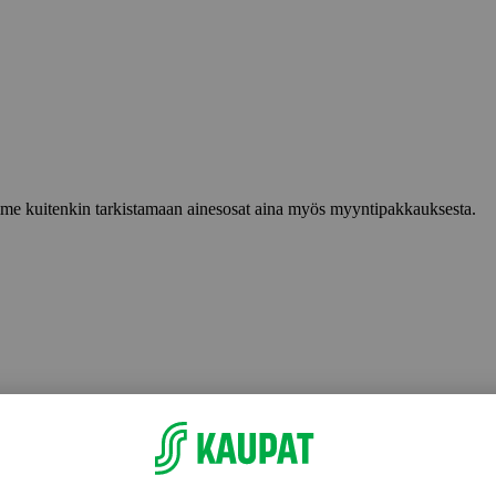
lemme kuitenkin tarkistamaan ainesosat aina myös myyntipakkauksesta.