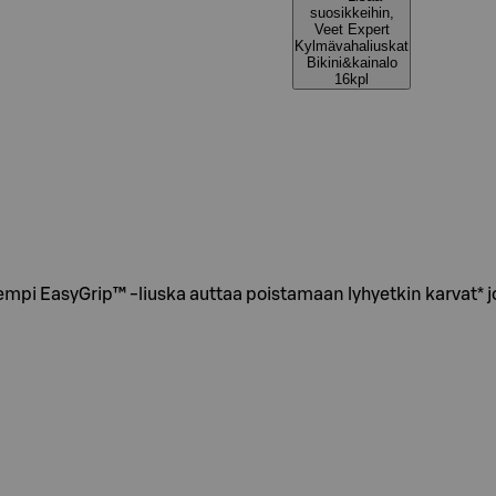
suosikkeihin,
Veet Expert
Kylmävahaliuskat
Bikini&kainalo
16kpl
empi EasyGrip™ -liuska auttaa poistamaan lyhyetkin karvat* j