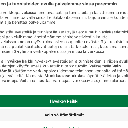
Ihokarvanpoistoaineet