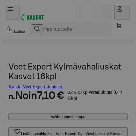
Hyppää sisältöön
Tuotteet
Veet Expert Kylmävahaliuskat
Kasvot 16kpl
Kaikki Veet Expert -tuotteet
vertailuhinta 0,44
Noin
7,10 €
0,44 €/kpl
n.
€/kpl
Valitse toimitustapa
Lisää suosikkeihin, Veet Expert Kylmävahaliuskat Kasvot