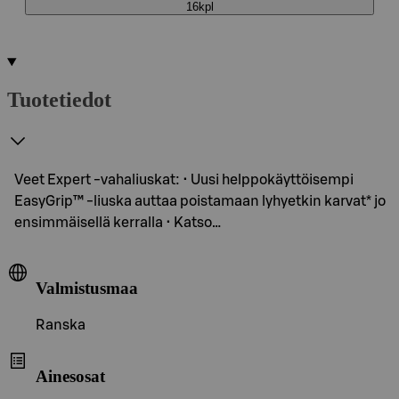
16kpl
Tuotetiedot
Veet Expert -vahaliuskat: • Uusi helppokäyttöisempi
EasyGrip™ -liuska auttaa poistamaan lyhyetkin karvat* jo
ensimmäisellä kerralla • Katso…
Valmistusmaa
Ranska
Ainesosat