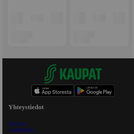
Yhteystiedot
Myymälät
Asiakaspalvelu