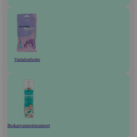
Vartalonhoito
Ihokarvanpoistoaineet