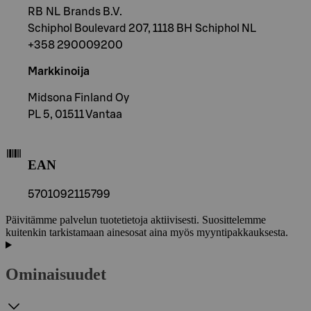
RB NL Brands B.V.
Schiphol Boulevard 207, 1118 BH Schiphol NL
+358 290009200
Markkinoija
Midsona Finland Oy
PL 5, 01511 Vantaa
EAN
5701092115799
Päivitämme palvelun tuotetietoja aktiivisesti. Suosittelemme
kuitenkin tarkistamaan ainesosat aina myös myyntipakkauksesta.
Ominaisuudet