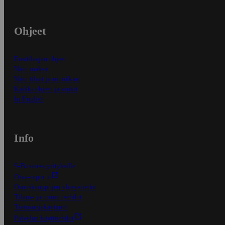
Ohjeet
Ensitilaajan ohjeet
Näin maksat
Näin tilaat ja muokkaat
Kaikki ohjeet ja vinkit
In English
Info
S-Business yrityksille
Oiva-raportit
Osuuskauppojen yhteystiedot
Tilaus- ja toimitusehdot
Tietosuojakäytäntö
Palvelun käyttöehdot