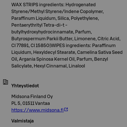
WAX STRIPS ingredients: Hydrogenated
Styrene/Methyl Styrene/Indene Copolymer,
Paraffinum Liquidum, Silica, Polyethylene,
Pentaerythrityl Tetra-di-t -
butylhydroxyhydrocinnamate, Parfum,
Butyrospermum Parkii Butter, Limonene, Citric Acid,
CI 77891, CI 15850|WIPES ingredients: Paraffinum
Liquidum, Hexyldecyl Stearate, Camelina Sativa Seed
Oil, Argania Spinosa Kernel Oil, Parfum, Benzyl
Salicylate, Hexyl Cinnamal, Linalool
Yhteystiedot
Midsona Finland Oy
PL 5, 01511 Vantaa
https://www.midsona.fi
Valmistaja