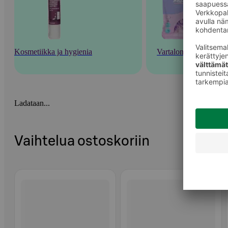
Kosmetiikka ja hygienia
Vartalonhoito
Ladataan...
Vaihtelua ostoskoriin
Ohita listaus