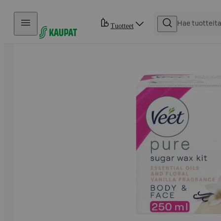
Hyppää sisältöön
Tuotteet