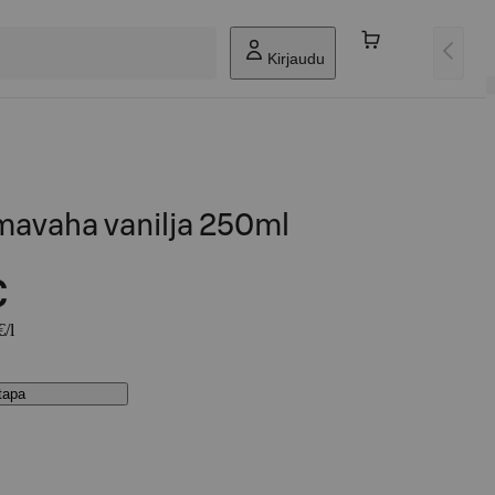
Kirjaudu
mavaha vanilja 250ml
€
€/l
stapa