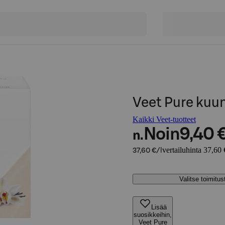
Veet Pure kuu
Kaikki Veet-tuotteet
Noin
9,40 
n.
vertailuhinta 37,60 
37,60 €/l
Valitse toimitu
Lisää
suosikkeihin,
Veet Pure