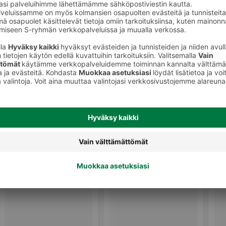
Ihokarvanpoistoaineet