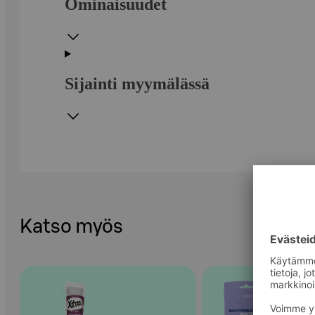
Ominaisuudet
Sijainti myymälässä
Katso myös