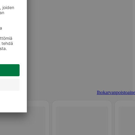
Ihokarvanpoistoaine