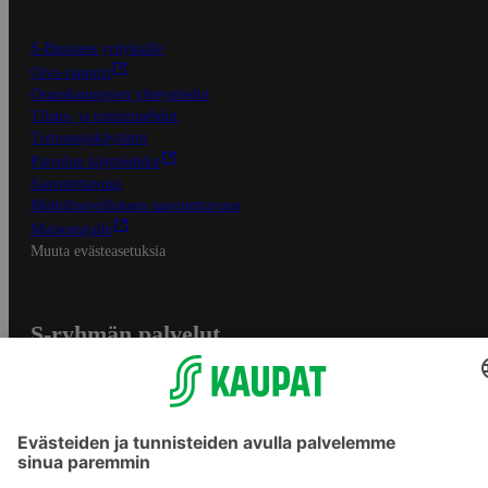
S-Business yrityksille
Oiva-raportit
Osuuskauppojen yhteystiedot
Tilaus- ja toimitusehdot
Tietosuojakäytäntö
Palvelun käyttöehdot
Saavutettavuus
Mobiilisovelluksen saavutettavuus
Mainostajalle
Muuta evästeasetuksia
S-ryhmän palvelut
S-ryhmä
Asiakasomistajuus
Yhteishyvä Ruoka -sovellus
S-ostoslista -sovellus