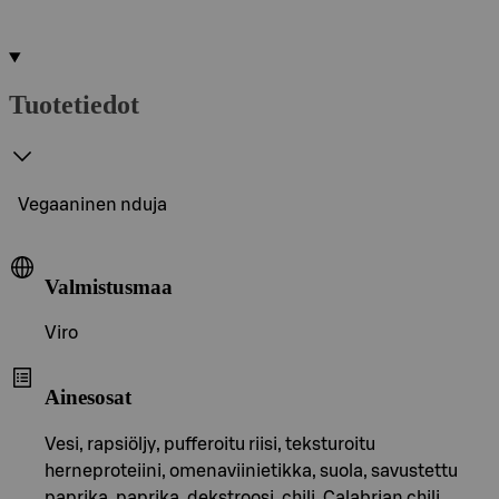
Tuotetiedot
Vegaaninen nduja
Valmistusmaa
Viro
Ainesosat
Vesi, rapsiöljy, pufferoitu riisi, teksturoitu
herneproteiini, omenaviinietikka, suola, savustettu
paprika, paprika, dekstroosi, chili, Calabrian chili,