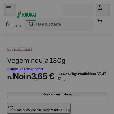
Hyppää sisältöön
Tuotteet
Ei valikoimassa
Vegem nduja 130g
Kaikki Vegem-tuotteet
vertailuhinta 30,42
Noin
3,65 €
30,42 €/kg
n.
€/kg
Valitse toimitustapa
Lisää suosikkeihin, Vegem nduja 130g