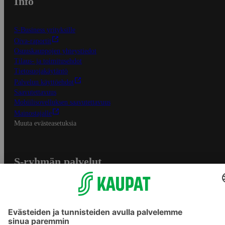
Info
S-Business yrityksille
Oiva-raportit
Osuuskauppojen yhteystiedot
Tilaus- ja toimitusehdot
Tietosuojakäytäntö
Palvelun käyttöehdot
Saavutettavuus
Mobiilisovelluksen saavutettavuus
Mainostajalle
Muuta evästeasetuksia
S-ryhmän palvelut
S-ryhmä
Asiakasomistajuus
Yhteishyvä Ruoka -sovellus
S-ostoslista -sovellus