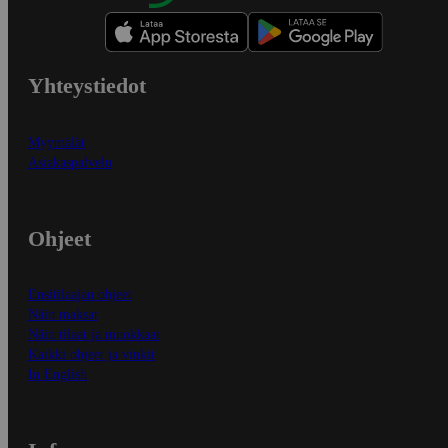
Yhteystiedot
Myymälät
Asiakaspalvelu
Ohjeet
Ensitilaajan ohjeet
Näin maksat
Näin tilaat ja muokkaat
Kaikki ohjeet ja vinkit
In English