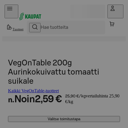
Hyppää sisältöön
Tuotteet
VegOnTable 200g
Aurinkokuivattu tomaatti
suikale
Kaikki VegOnTable-tuotteet
vertailuhinta 25,90
Noin
2,59 €
25,90 €/kg
n.
€/kg
Valitse toimitustapa