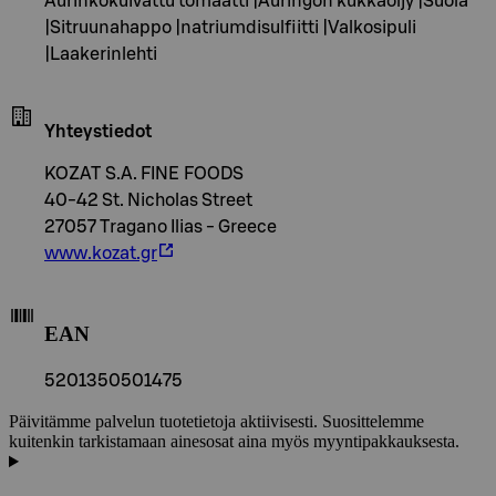
Aurinkokuivattu tomaatti |Auringon kukkaöljy |Suola
|Sitruunahappo |natriumdisulfiitti |Valkosipuli
|Laakerinlehti
Yhteystiedot
KOZAT S.A. FINE FOODS
40-42 St. Nicholas Street
27057 Tragano Ilias - Greece
www.kozat.gr
EAN
5201350501475
Päivitämme palvelun tuotetietoja aktiivisesti. Suosittelemme
kuitenkin tarkistamaan ainesosat aina myös myyntipakkauksesta.