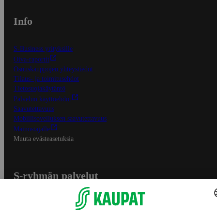
Info
S-Business yrityksille
Oiva-raportit
Osuuskauppojen yhteystiedot
Tilaus- ja toimitusehdot
Tietosuojakäytäntö
Palvelun käyttöehdot
Saavutettavuus
Mobiilisovelluksen saavutettavuus
Mainostajalle
Muuta evästeasetuksia
S-ryhmän palvelut
S-ryhmä
Asiakasomistajuus