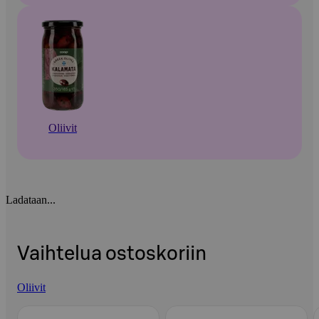
Oliivit
Ladataan...
Vaihtelua ostoskoriin
Oliivit
Ohita listaus