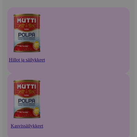
Hillot ja säilykkeet
Kasvissäilykkeet