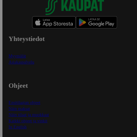
Yhteystiedot
Myymälät
Asiakaspalvelu
Ohjeet
Ensitilaajan ohjeet
Näin maksat
Näin tilaat ja muokkaat
Kaikki ohjeet ja vinkit
In English