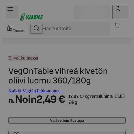
Hyppää sisältöön
Tuotteet
Ei valikoimassa
VegOnTable vihreä kivetön
oliivi luomu 360/180g
Kaikki VegOnTable-tuotteet
vertailuhinta 13,83
Noin
2,49 €
13,83 €/kg
n.
€/kg
Valitse toimitustapa