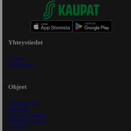
Yhteystiedot
Myymälät
Asiakaspalvelu
Ohjeet
Ensitilaajan ohjeet
Näin maksat
Näin tilaat ja muokkaat
Kaikki ohjeet ja vinkit
In English