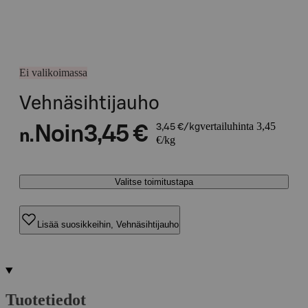
Ei valikoimassa
Vehnäsihtijauho
vertailuhinta 3,45
Noin
3,45 €
3,45 €/kg
n.
€/kg
Valitse toimitustapa
Lisää suosikkeihin, Vehnäsihtijauho
Tuotetiedot