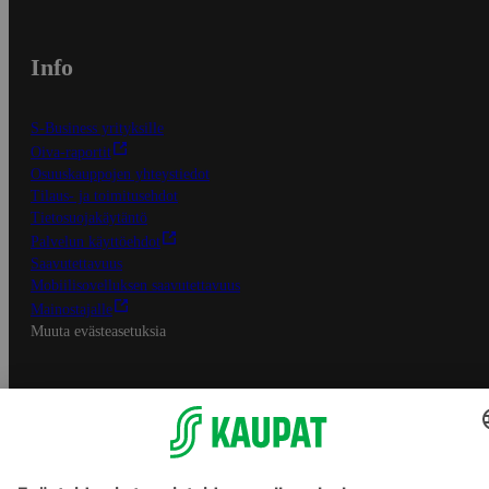
Info
S-Business yrityksille
Oiva-raportit
Osuuskauppojen yhteystiedot
Tilaus- ja toimitusehdot
Tietosuojakäytäntö
Palvelun käyttöehdot
Saavutettavuus
Mobiilisovelluksen saavutettavuus
Mainostajalle
Muuta evästeasetuksia
S-ryhmän palvelut
S-ryhmä