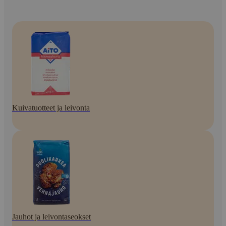
Kuivatuotteet ja leivonta
Jauhot ja leivontaseokset