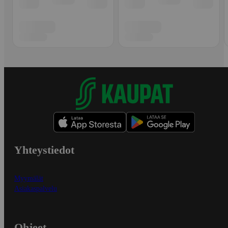
Yhteystiedot
Myymälät
Asiakaspalvelu
Ohjeet