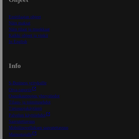
Ensitilaajan ohjeet
Näin maksat
Näin tilaat ja muokkaat
Kaikki ohjeet ja vinkit
In English
Info
S-Business yrityksille
Oiva-raportit
Osuuskauppojen yhteystiedot
Tilaus- ja toimitusehdot
Tietosuojakäytäntö
Palvelun käyttöehdot
Saavutettavuus
Mobiilisovelluksen saavutettavuus
Mainostajalle