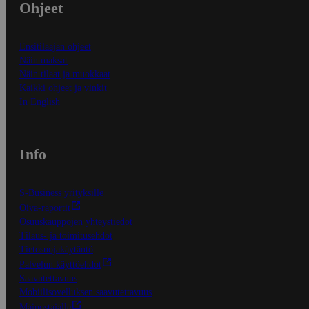
Ohjeet
Ensitilaajan ohjeet
Näin maksat
Näin tilaat ja muokkaat
Kaikki ohjeet ja vinkit
In English
Info
S-Business yrityksille
Oiva-raportit
Osuuskauppojen yhteystiedot
Tilaus- ja toimitusehdot
Tietosuojakäytäntö
Palvelun käyttöehdot
Saavutettavuus
Mobiilisovelluksen saavutettavuus
Mainostajalle