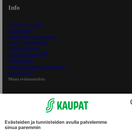
Info
S-Business yrityksille
Oiva-raportit
Osuuskauppojen yhteystiedot
Tilaus- ja toimitusehdot
Tietosuojakäytäntö
Palvelun käyttöehdot
Saavutettavuus
Mobiilisovelluksen saavutettavuus
Mainostajalle
Muuta evästeasetuksia
S-ryhmän palvelut
S-ryhmä
Asiakasomistajuus
Yhteishyvä Ruoka -sovellus