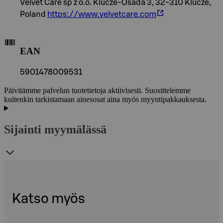
Velvet Care sp z o.o. Klucze-Osada 3, 32-310 Klucze,
Poland
https://www.velvetcare.com
EAN
5901478009531
Päivitämme palvelun tuotetietoja aktiivisesti. Suosittelemme
kuitenkin tarkistamaan ainesosat aina myös myyntipakkauksesta.
Sijainti myymälässä
Katso myös