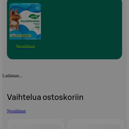
Nenäliinat
Ladataan...
Vaihtelua ostoskoriin
Nenäliinat
Ohita listaus