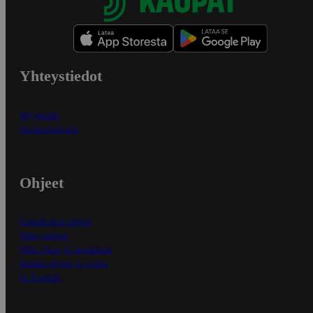
Yhteystiedot
Myymälät
Asiakaspalvelu
Ohjeet
Ensitilaajan ohjeet
Näin maksat
Näin tilaat ja muokkaat
Kaikki ohjeet ja vinkit
In English