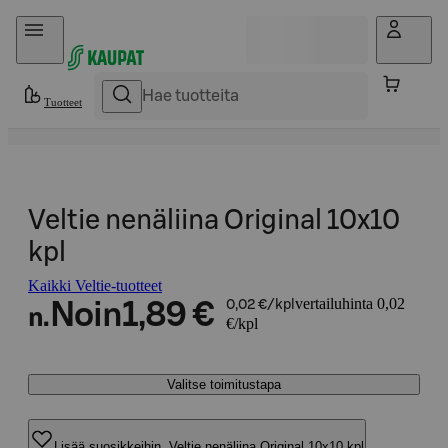
Hyppää sisältöön
Tuotteet
Veltie nenäliina Original 10x10
kpl
Kaikki Veltie-tuotteet
vertailuhinta 0,02
Noin
1,89 €
0,02 €/kpl
n.
€/kpl
Valitse toimitustapa
Lisää suosikkeihin, Veltie nenäliina Original 10x10 kpl