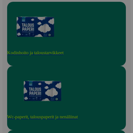
Kodinhoito ja taloustarvikkeet
Wc-paperit, talouspaperit ja nenäliinat