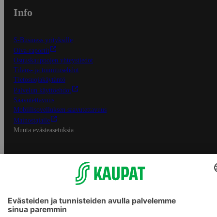
Info
S-Business yrityksille
Oiva-raportit
Osuuskauppojen yhteystiedot
Tilaus- ja toimitusehdot
Tietosuojakäytäntö
Palvelun käyttöehdot
Saavutettavuus
Mobiilisovelluksen saavutettavuus
Mainostajalle
Muuta evästeasetuksia
S-ryhmän palvelut
S-ryhmä
Asiakasomistajuus
Yhteishyvä Ruoka -sovellus