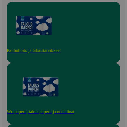
Kodinhoito ja taloustarvikkeet
Wc-paperit, talouspaperit ja nenäliinat