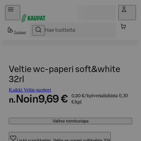
Hyppää sisältöön
Tuotteet
Veltie wc-paperi soft&white
32rl
Kaikki Veltie-tuotteet
vertailuhinta 0,30
Noin
9,69 €
0,30 €/kpl
n.
€/kpl
Valitse toimitustapa
Lisää suosikkeihin, Veltie wc-paperi soft&white 32rl