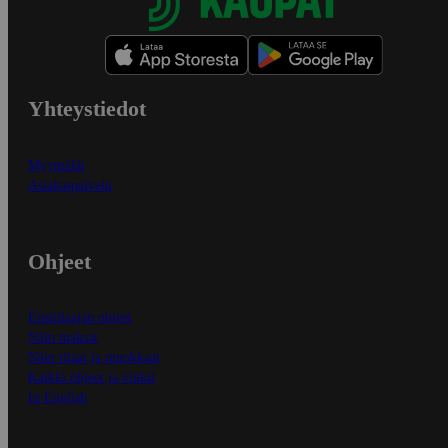
Yhteystiedot
Myymälät
Asiakaspalvelu
Ohjeet
Ensitilaajan ohjeet
Näin maksat
Näin tilaat ja muokkaat
Kaikki ohjeet ja vinkit
In English