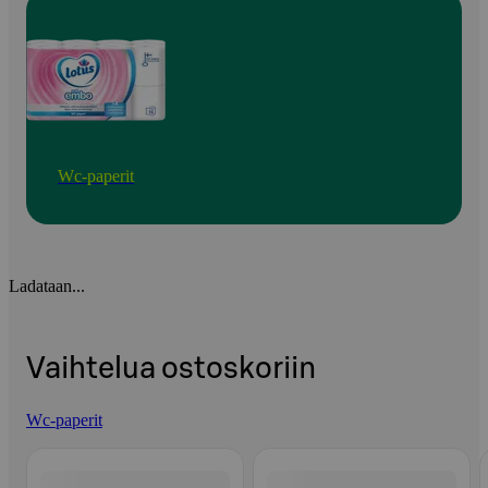
Wc-paperit
Ladataan...
Vaihtelua ostoskoriin
Wc-paperit
Ohita listaus