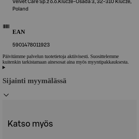
Velvet Care Sp.z o.o.Klucze-Osada 3, 32-310 Klucze,
Poland
EAN
5901478011923
Päivitämme palvelun tuotetietoja aktiivisesti. Suosittelemme
kuitenkin tarkistamaan ainesosat aina myös myyntipakkauksesta.
Sijainti myymälässä
Katso myös