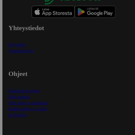
Yhteystiedot
Myymälät
Asiakaspalvelu
Ohjeet
Ensitilaajan ohjeet
Näin maksat
Näin tilaat ja muokkaat
Kaikki ohjeet ja vinkit
In English