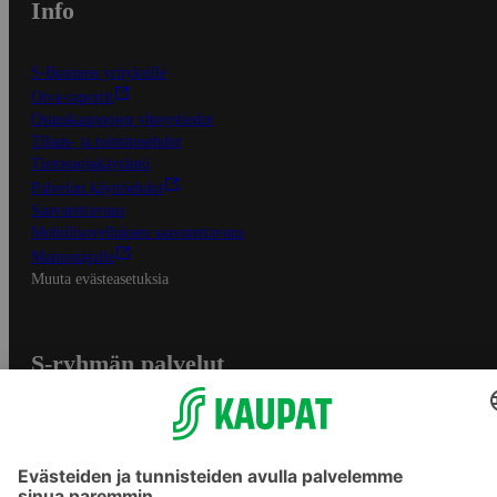
Info
S-Business yrityksille
Oiva-raportit
Osuuskauppojen yhteystiedot
Tilaus- ja toimitusehdot
Tietosuojakäytäntö
Palvelun käyttöehdot
Saavutettavuus
Mobiilisovelluksen saavutettavuus
Mainostajalle
Muuta evästeasetuksia
S-ryhmän palvelut
S-ryhmä
Asiakasomistajuus
Yhteishyvä Ruoka -sovellus