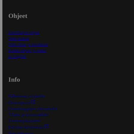
Ohjeet
Ensitilaajan ohjeet
Näin maksat
Näin tilaat ja muokkaat
Kaikki ohjeet ja vinkit
In English
Info
S-Business yrityksille
Oiva-raportit
Osuuskauppojen yhteystiedot
Tilaus- ja toimitusehdot
Tietosuojakäytäntö
Palvelun käyttöehdot
Saavutettavuus