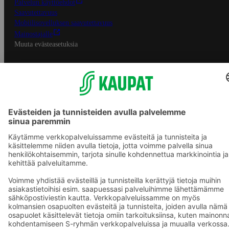
Palvelun käyttöehdot
Saavutettavuus
Mobiilisovelluksen saavutettavuus
Mainostajalle
Muuta evästeasetuksia
S-ryhmän palvelut
S-ryhmä
Asiakasomistajuus
Yhteishyvä Ruoka -sovellus
S-ostoslista -sovellus
Prisma.fi
Sokos.fi
S-Pankki
Yhteishyvä
Sokos Hotels
Raflaamo