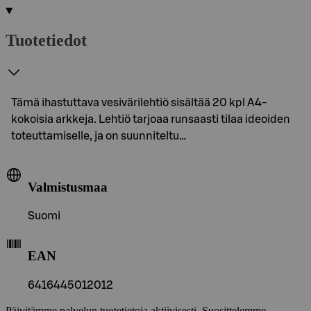
Tuotetiedot
Tämä ihastuttava vesivärilehtiö sisältää 20 kpl A4-
kokoisia arkkeja. Lehtiö tarjoaa runsaasti tilaa ideoiden
toteuttamiselle, ja on suunniteltu…
Valmistusmaa
Suomi
EAN
6416445012012
Päivitämme palvelun tuotetietoja aktiivisesti. Suosittelemme