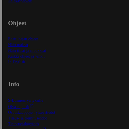
Asiakaspalvelu
Ohjeet
Ensitilaajan ohjeet
Näin maksat
Näin tilaat ja muokkaat
Kaikki ohjeet ja vinkit
In English
Info
S-Business yrityksille
Oiva-raportit
Osuuskauppojen yhteystiedot
Tilaus- ja toimitusehdot
Tietosuojakäytäntö