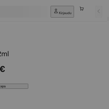
Kirjaudu
2ml
 €
stapa