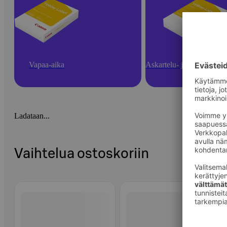
Vapaa-aika
Askartelu- ja toimistotarv
Ladataan...
Vaihtelua ostoskoriin
Ohita listaus