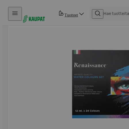
Hyppää sisältöön
Tuotteet