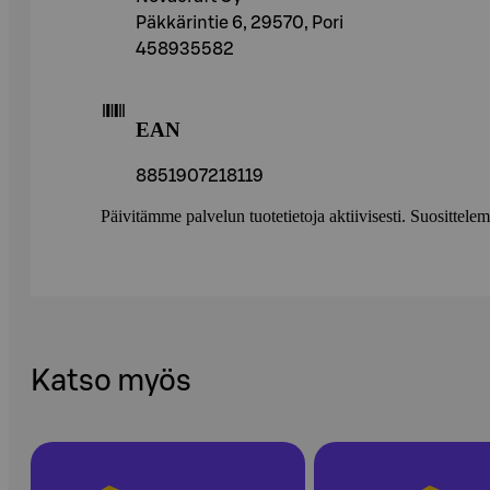
Päkkärintie 6, 29570, Pori
458935582
EAN
8851907218119
Päivitämme palvelun tuotetietoja aktiivisesti. Suositte
Katso myös