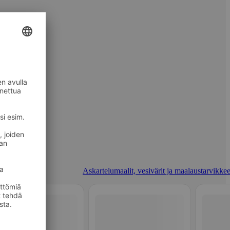
Askartelumaalit, vesivärit ja maalaustarvikkee