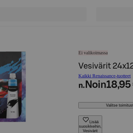
Ei valikoimassa
Vesivärit 24x1
Kaikki Renaissance-tuotteet
Noin
18,95
n.
Valitse toimitu
Lisää
suosikkeihin,
Vesivärit