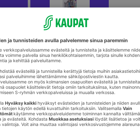
Askartelumaalit, vesivärit ja
ikkeet
maalaustarvikkeeet