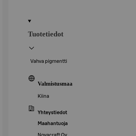
Tuotetiedot
Vahva pigmentti
Valmistusmaa
Kiina
Yhteystiedot
Maahantuoja
Novacraft Oy