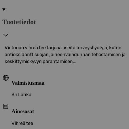
Tuotetiedot
Victorian vihreä tee tarjoaa useita terveyshyötyjä, kuten
antioksidanttisuojan, aineenvaihdunnan tehostamisen ja
keskittymiskyvyn parantamisen…
Valmistusmaa
Sri Lanka
Ainesosat
Vihreä tee