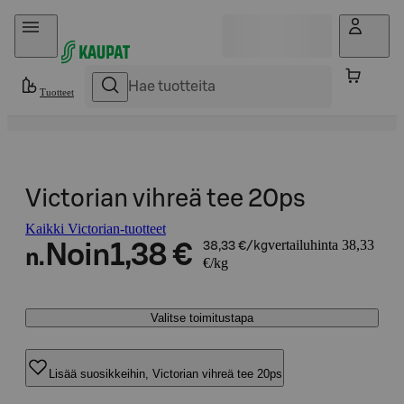
Hyppää sisältöön
Tuotteet
Victorian vihreä tee 20ps
Kaikki Victorian-tuotteet
vertailuhinta 38,33
Noin
1,38 €
38,33 €/kg
n.
€/kg
Valitse toimitustapa
Lisää suosikkeihin, Victorian vihreä tee 20ps