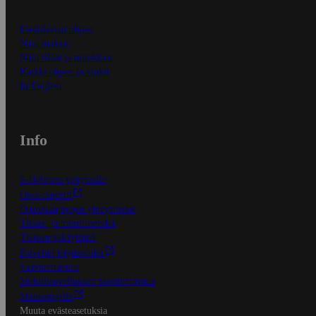
Ensitilaajan ohjeet
Näin maksat
Näin tilaat ja muokkaat
Kaikki ohjeet ja vinkit
In English
Info
S-Business yrityksille
Oiva-raportit
Osuuskauppojen yhteystiedot
Tilaus- ja toimitusehdot
Tietosuojakäytäntö
Palvelun käyttöehdot
Saavutettavuus
Mobiilisovelluksen saavutettavuus
Mainostajalle
Muuta evästeasetuksia