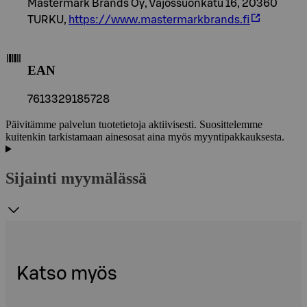
Mastermark Brands Oy, Vajossuonkatu 16, 20360
TURKU,
https://www.mastermarkbrands.fi
EAN
7613329185728
Päivitämme palvelun tuotetietoja aktiivisesti. Suosittelemme
kuitenkin tarkistamaan ainesosat aina myös myyntipakkauksesta.
Sijainti myymälässä
Katso myös