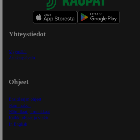
Yhteystiedot
Myymälät
Asiakaspalvelu
Ohjeet
Ensitilaajan ohjeet
Näin maksat
Näin tilaat ja muokkaat
Kaikki ohjeet ja vinkit
In English