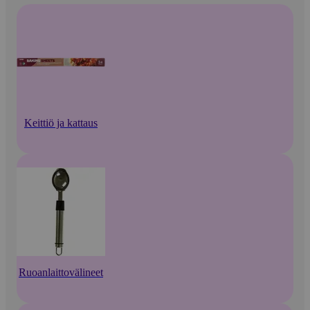
Keittiö ja kattaus
Ruoanlaittovälineet