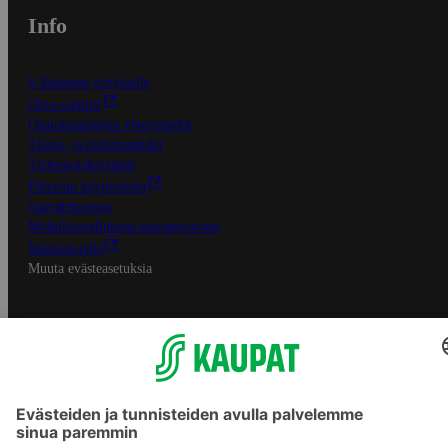
Info
S-Business yrityksille
Oiva-raportit
Osuuskauppojen yhteystiedot
Tilaus- ja toimitusehdot
Tietosuojakäytäntö
Palvelun käyttöehdot
Saavutettavuus
Mobiilisovelluksen saavutettavuus
Mainostajalle
Muuta evästeasetuksia
S-ryhmän palvelut
S-ryhmä
Asiakasomistajuus
Yhteishyvä Ruoka -sovellus