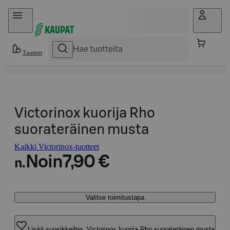
Hyppää sisältöön
Tuotteet
Victorinox kuorija Rho
suorateräinen musta
Kaikki Victorinox-tuotteet
Noin
7,90 €
n.
Valitse toimitustapa
Lisää suosikkeihin, Victorinox kuorija Rho suorateräinen musta