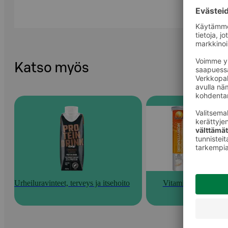
Katso myös
Urheiluravinteet, terveys ja itsehoito
Vitamiinit