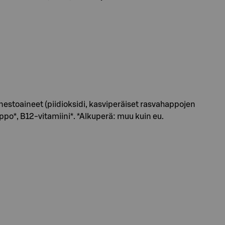
enestoaineet (piidioksidi, kasviperäiset rasvahappojen
ppo*, B12-vitamiini*. *Alkuperä: muu kuin eu.