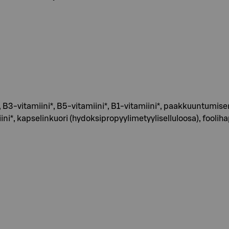
i*, B3-vitamiini*, B5-vitamiini*, B1-vitamiini*, paakkuuntumis
i*, kapselinkuori (hydoksipropyylimetyyliselluloosa), fooliha