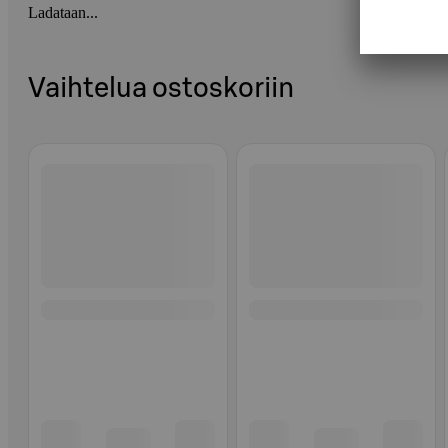
Ladataan...
Vaihtelua ostoskoriin
Ohita listaus