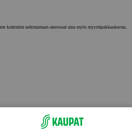
lemme kuitenkin tarkistamaan ainesosat aina myös myyntipakkauksesta.