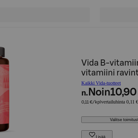
Vida B-vitamii
vitamiini ravin
Kaikki Vida-tuotteet
Noin
10,90
n.
vertailuhinta 0,11 
0,11 €/kpl
Valitse toimitu
Lisää