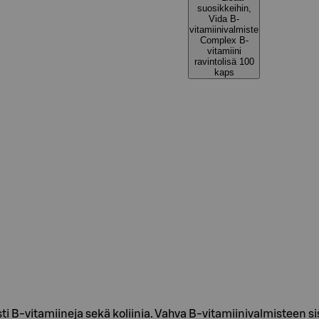
suosikkeihin,
Vida B-
vitamiinivalmiste
Complex B-
vitamiini
ravintolisä 100
kaps
 B-vitamiineja sekä koliinia. Vahva B-vitamiinivalmisteen sisä