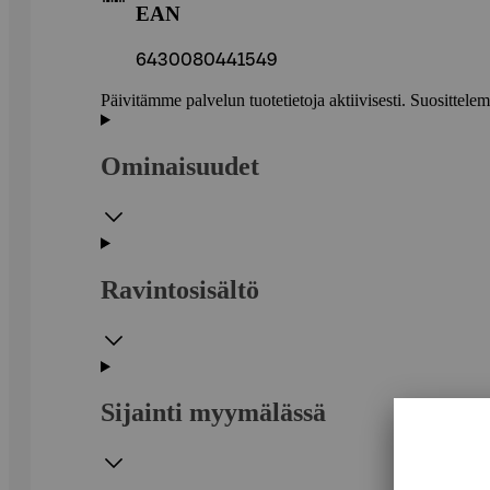
EAN
6430080441549
Päivitämme palvelun tuotetietoja aktiivisesti. Suositte
Ominaisuudet
Ravintosisältö
Sijainti myymälässä