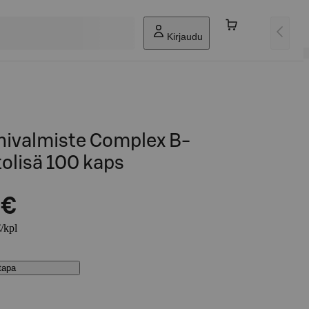
Kirjaudu
nivalmiste Complex B-
tolisä 100 kaps
 €
€/kpl
stapa