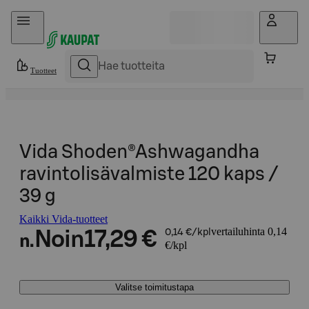
Hyppää sisältöön
Tuotteet
Vida Shoden®Ashwagandha
ravintolisävalmiste 120 kaps /
39 g
Kaikki Vida-tuotteet
vertailuhinta 0,14
Noin
17,29 €
0,14 €/kpl
n.
€/kpl
Valitse toimitustapa