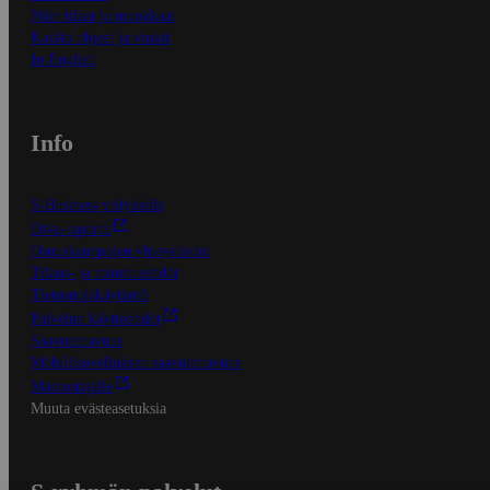
Näin tilaat ja muokkaat
Kaikki ohjeet ja vinkit
In English
Info
S-Business yrityksille
Oiva-raportit
Osuuskauppojen yhteystiedot
Tilaus- ja toimitusehdot
Tietosuojakäytäntö
Palvelun käyttöehdot
Saavutettavuus
Mobiilisovelluksen saavutettavuus
Mainostajalle
Muuta evästeasetuksia