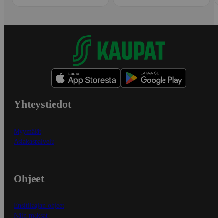
Yhteystiedot
Myymälät
Asiakaspalvelu
Ohjeet
Ensitilaajan ohjeet
Näin maksat