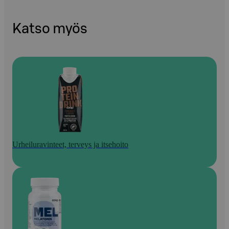
Katso myös
Urheiluravinteet, terveys ja itsehoito