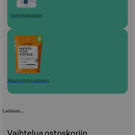
Erityisvalmisteet
Muut erityisvalmisteet
Ladataan...
Vaihtelua ostoskoriin