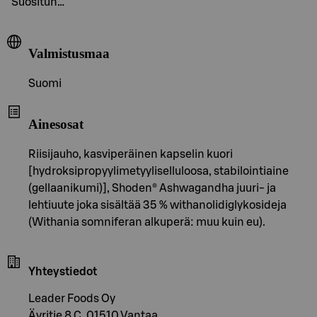
Suositun…
Valmistusmaa
Suomi
Ainesosat
Riisijauho, kasviperäinen kapselin kuori
[hydroksipropyylimetyyliselluloosa, stabilointiaine
(gellaanikumi)], Shoden® Ashwagandha juuri- ja
lehtiuute joka sisältää 35 % withanolidiglykosideja
(Withania somniferan alkuperä: muu kuin eu).
Yhteystiedot
Leader Foods Oy
Äyritie 8 C, 01510 Vantaa