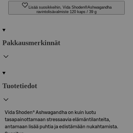
Lisää suosikkeihin, Vida Shoden®Ashwagandha
ravintolisävalmiste 120 kaps / 39 g
Pakkausmerkinnät
Tuotetiedot
Vida Shoden® Ashwagandha on kuin luotu
tasapainottamaan stressaavia elämäntilanteita,
antamaan lisää puhtia ja edistämään nukahtamista.