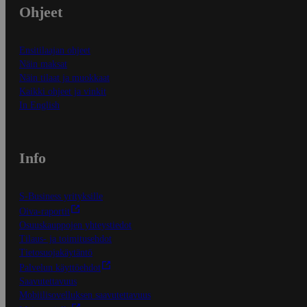
Ohjeet
Ensitilaajan ohjeet
Näin maksat
Näin tilaat ja muokkaat
Kaikki ohjeet ja vinkit
In English
Info
S-Business yrityksille
Oiva-raportit
Osuuskauppojen yhteystiedot
Tilaus- ja toimitusehdot
Tietosuojakäytäntö
Palvelun käyttöehdot
Saavutettavuus
Mobiilisovelluksen saavutettavuus