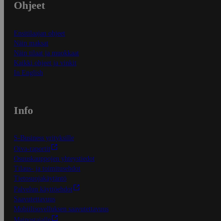
Ohjeet
Ensitilaajan ohjeet
Näin maksat
Näin tilaat ja muokkaat
Kaikki ohjeet ja vinkit
In English
Info
S-Business yrityksille
Oiva-raportit
Osuuskauppojen yhteystiedot
Tilaus- ja toimitusehdot
Tietosuojakäytäntö
Palvelun käyttöehdot
Saavutettavuus
Mobiilisovelluksen saavutettavuus
Mainostajalle