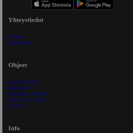
Yhteystiedot
Myymälät
Asiakaspalvelu
Ohjeet
Ensitilaajan ohjeet
Näin maksat
Näin tilaat ja muokkaat
Kaikki ohjeet ja vinkit
In English
Info