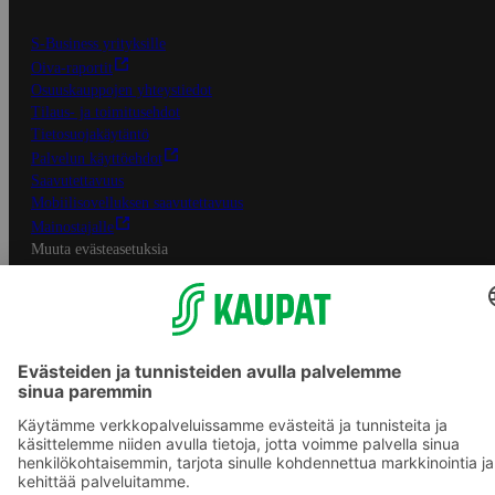
S-Business yrityksille
Oiva-raportit
Osuuskauppojen yhteystiedot
Tilaus- ja toimitusehdot
Tietosuojakäytäntö
Palvelun käyttöehdot
Saavutettavuus
Mobiilisovelluksen saavutettavuus
Mainostajalle
Muuta evästeasetuksia
S-ryhmän palvelut
S-ryhmä
Asiakasomistajuus
Yhteishyvä Ruoka -sovellus
S-ostoslista -sovellus
Prisma.fi