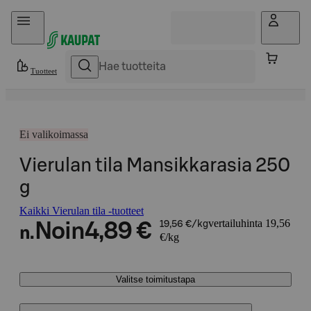
Hyppää sisältöön
Tuotteet
Ei valikoimassa
Vierulan tila Mansikkarasia 250
g
Kaikki Vierulan tila -tuotteet
vertailuhinta 19,56
Noin
4,89 €
19,56 €/kg
n.
€/kg
Valitse toimitustapa