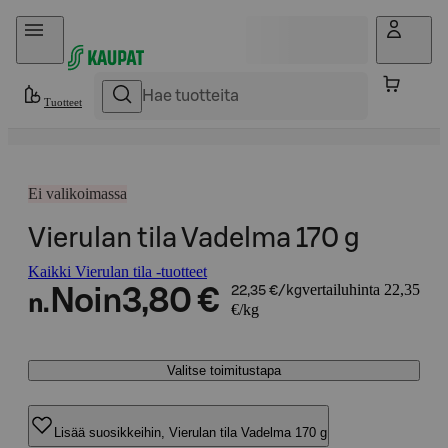
Hyppää sisältöön
Tuotteet
Ei valikoimassa
Vierulan tila Vadelma 170 g
Kaikki Vierulan tila -tuotteet
vertailuhinta 22,35
Noin
3,80 €
22,35 €/kg
n.
€/kg
Valitse toimitustapa
Lisää suosikkeihin, Vierulan tila Vadelma 170 g