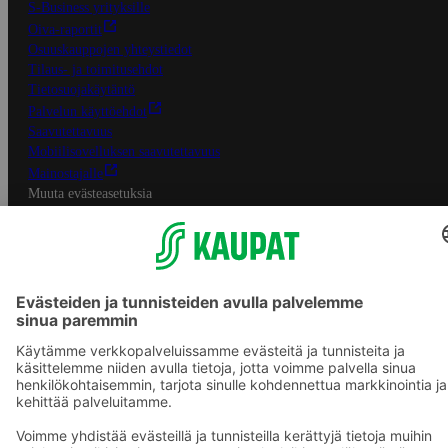
S-Business yrityksille
Oiva-raportit
Osuuskauppojen yhteystiedot
Tilaus- ja toimitusehdot
Tietosuojakäytäntö
Palvelun käyttöehdot
Saavutettavuus
Mobiilisovelluksen saavutettavuus
Mainostajalle
Muuta evästeasetuksia
S-ryhmän palvelut
S-ryhmä
Asiakasomistajuus
Yhteishyvä Ruoka -sovellus
S-ostoslista -sovellus
Prisma.fi
Sokos.fi