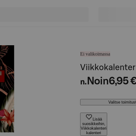
Ei valikoimassa
Viikkokalenteri
Noin
6,95 
n.
Valitse toimitu
Lisää
suosikkeihin,
Viikkokalenteri
kalenteri