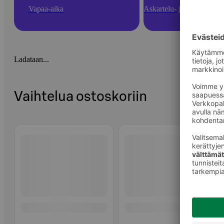
Vapaa-aika
Askartelu- ja toimistotarv
Ladataan...
Vaihtelua ostoskoriin
Ohita listaus