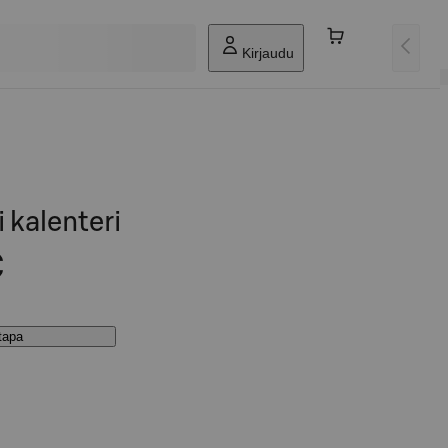
Kirjaudu
 kalenteri
€
stapa