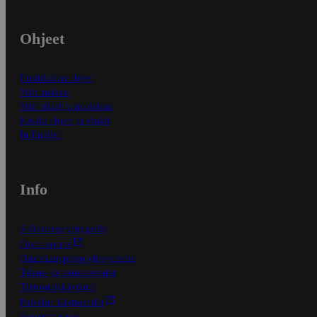
Ohjeet
Ensitilaajan ohjeet
Näin maksat
Näin tilaat ja muokkaat
Kaikki ohjeet ja vinkit
In English
Info
S-Business yrityksille
Oiva-raportit
Osuuskauppojen yhteystiedot
Tilaus- ja toimitusehdot
Tietosuojakäytäntö
Palvelun käyttöehdot
Saavutettavuus