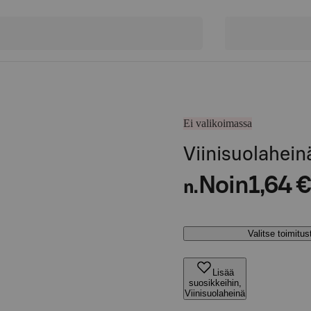
Ei valikoimassa
Viinisuolahein
Noin
1,64 €
n.
Valitse toimitu
Lisää
suosikkeihin,
Viinisuolaheinä