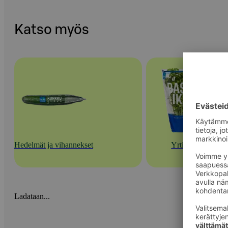
Katso myös
Hedelmät ja vihannekset
Yrtit
Ladataan...