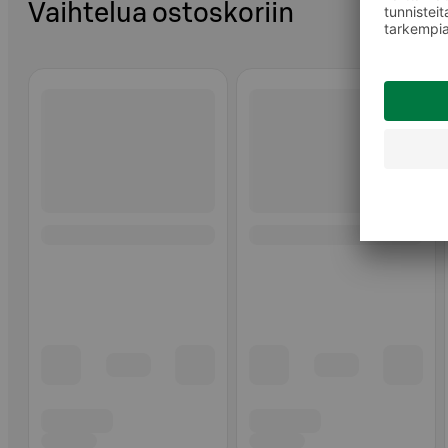
Vaihtelua ostoskoriin
Ohita listaus