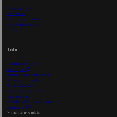
Ensitilaajan ohjeet
Näin maksat
Näin tilaat ja muokkaat
Kaikki ohjeet ja vinkit
In English
Info
S-Business yrityksille
Oiva-raportit
Osuuskauppojen yhteystiedot
Tilaus- ja toimitusehdot
Tietosuojakäytäntö
Palvelun käyttöehdot
Saavutettavuus
Mobiilisovelluksen saavutettavuus
Mainostajalle
Muuta evästeasetuksia