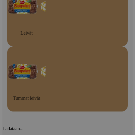
Leivät
Tummat leivät
Ladataan...