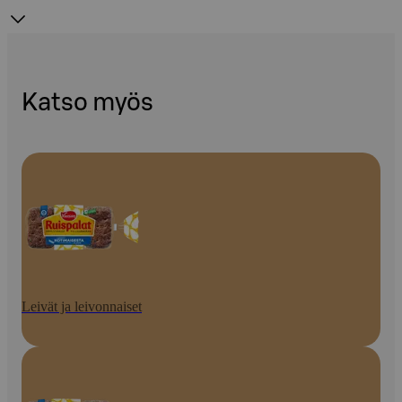
Katso myös
Leivät ja leivonnaiset