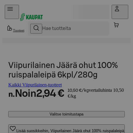
Hyppää sisältöön
Tuotteet
Viipurilainen Jäärä ohut 100%
ruispalaleipä 6kpl/280g
Kaikki Viipurilainen-tuotteet
vertailuhinta 10,50
Noin
2,94 €
10,50 €/kg
n.
€/kg
Valitse toimitustapa
Lisää suosikkeihin, Viipurilainen Jäärä ohut 100% ruispalaleipä