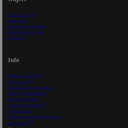
Ensitilaajan ohjeet
Näin maksat
Näin tilaat ja muokkaat
Kaikki ohjeet ja vinkit
In English
Info
S-Business yrityksille
Oiva-raportit
Osuuskauppojen yhteystiedot
Tilaus- ja toimitusehdot
Tietosuojakäytäntö
Palvelun käyttöehdot
Saavutettavuus
Mobiilisovelluksen saavutettavuus
Mainostajalle