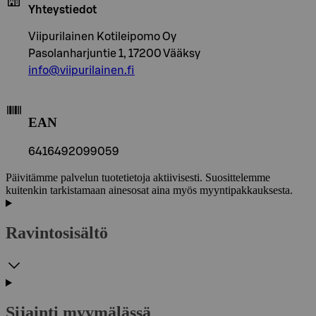
Yhteystiedot
Viipurilainen Kotileipomo Oy
Pasolanharjuntie 1, 17200 Vääksy
info@viipurilainen.fi
EAN
6416492099059
Päivitämme palvelun tuotetietoja aktiivisesti. Suosittelemme
kuitenkin tarkistamaan ainesosat aina myös myyntipakkauksesta.
Ravintosisältö
Sijainti myymälässä