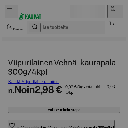
Hyppää sisältöön
Tuotteet
Viipurilainen Vehnä-kaurapala
300g/4kpl
Kaikki Viipurilainen-tuotteet
vertailuhinta 9,93
Noin
2,98 €
9,93 €/kg
n.
€/kg
Valitse toimitustapa
Lisää suosikkeihin, Viipurilainen Vehnä-kaurapala 300g/4kpl