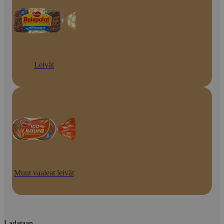
Leivät
Muut vaaleat leivät
Ladataan...