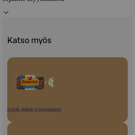
Katso myös
Leivät, keksit ja leivonnaiset