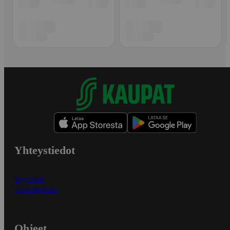
Yhteystiedot
Myymälät
Asiakaspalvelu
Ohjeet