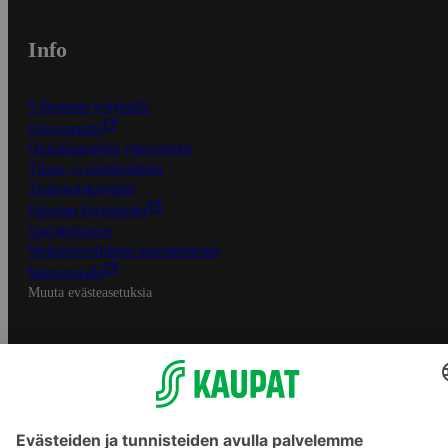
Info
S-Business yrityksille
Oiva-raportit
Osuuskauppojen yhteystiedot
Tilaus- ja toimitusehdot
Tietosuojakäytäntö
Palvelun käyttöehdot
Saavutettavuus
Mobiilisovelluksen saavutettavuus
Mainostajalle
Muuta evästeasetuksia
S-ryhmän palvelut
S-ryhmä