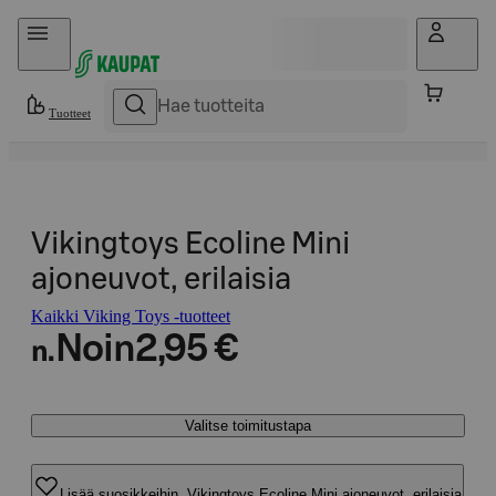
Hyppää sisältöön
Tuotteet
Vikingtoys Ecoline Mini
ajoneuvot, erilaisia
Kaikki Viking Toys -tuotteet
Noin
2,95 €
n.
Valitse toimitustapa
Lisää suosikkeihin, Vikingtoys Ecoline Mini ajoneuvot, erilaisia