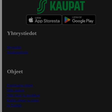
Yhteystiedot
Myymälät
Asiakaspalvelu
Ohjeet
Ensitilaajan ohjeet
Näin maksat
Näin tilaat ja muokkaat
Kaikki ohjeet ja vinkit
In English