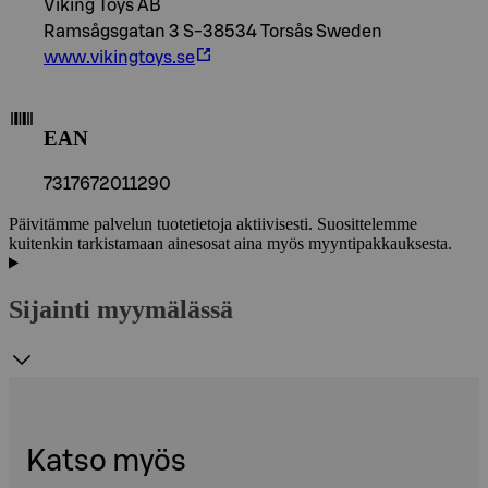
Viking Toys AB
Ramsågsgatan 3 S-38534 Torsås Sweden
www.vikingtoys.se
EAN
7317672011290
Päivitämme palvelun tuotetietoja aktiivisesti. Suosittelemme
kuitenkin tarkistamaan ainesosat aina myös myyntipakkauksesta.
Sijainti myymälässä
Katso myös