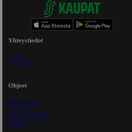
Yhteystiedot
Myymälät
Asiakaspalvelu
Ohjeet
Ensitilaajan ohjeet
Näin maksat
Näin tilaat ja muokkaat
Kaikki ohjeet ja vinkit
In English