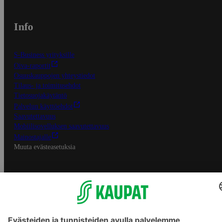
Info
S-Business yrityksille
Oiva-raportit
Osuuskauppojen yhteystiedot
Tilaus- ja toimitusehdot
Tietosuojakäytäntö
Palvelun käyttöehdot
Saavutettavuus
Mobiilisovelluksen saavutettavuus
Mainostajalle
Muuta evästeasetuksia
S-ryhmän palvelut
S-ryhmä