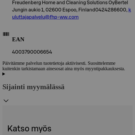
Freudenberg Home and Cleaning Solutions OyBertel
Jungin aukio 1, 02600 Espoo, Finland0424286600,
k
uluttajapalvelu@fhp-ww.com
EAN
4003790006654
Päivitämme palvelun tuotetietoja aktiivisesti. Suosittelemme
kuitenkin tarkistamaan ainesosat aina myös myyntipakkauksesta.
Sijainti myymälässä
Katso myös