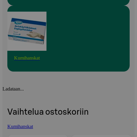
Kumihanskat
Ladataan...
Vaihtelua ostoskoriin
Kumihanskat
Ohita listaus